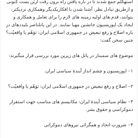
استهکلم جمع شدند تا در باره يافتن راه برون رفت ازبُن بست كنونى
و ازطريق تبادل نظر، آشنا شدن با افكاريكديگر وهمكارى نزديكتر،
بتوانند، قدم های اولیه زمينه هاى لازم را براى تعامل و همکاری و
ایجاد یک اپوزيسيون جانشین مهيا نمایند. در این پانلناصر بلیددهای در
باره اصلاح و رفع تبعیض در جمهوری اسلامی ایران: توَهُم یا واقعیّت؟
چنین سخن گفت:
موضوع هاى سمينار در پانل هاى زيرين مورد بررسى قرار ميگيرند:
۱- اپوزیسیون و چشم انداز آیندۀ سیاسی ایران.
۲- اصلاح و رفع تبعیض در جمهوری اسلامی ایران: توَهُم یا واقعیّت؟
۳- نظام سیاسی آیندۀ ایران: مکانیسم های مناسب جهت استقرار
دموکراسی و حقوق بشر.
۴- ضرورتِ اتحاد و همگرائی نیروهای دموکراتی