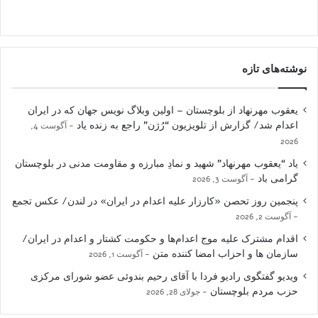
نوشته‌های تازه
یعقوب مهرنهاد از بلوچستان – اولین وبلاگ نویس جهان که در ایران
اعدام شد/ گزارش از تلویزیون “رُژن” راجع به زنده یاد
آگوست 4,
2026
یاد “یعقوب مهرنهاد” شهید و نمادِ مبارزه و مقاومت مدنی در بلوچستان
گرامی باد
آگوست 3, 2026
پنجمین روز تحصن «کارزار علیه اعدام در ایران» در لندن/ عکس تجمع
آگوست 2, 2026
اقدام مشترک علیه موج اعدام‌ها و حکومت کشتار و اعدام در ایران/
سازمان ها و احزاب امضا کننده متن
آگوست 1, 2026
ویدیو گفتگوی رادیو فردا با آقای رحیم بندوئی عضو شورای مرکزی
حزب مردم بلوچستان
جولای 28, 2026