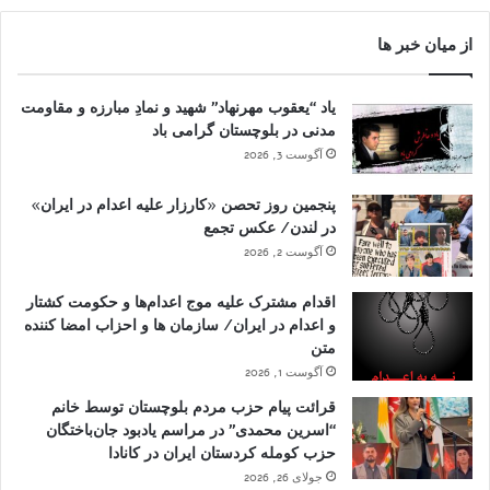
از میان خبر ها
یاد “یعقوب مهرنهاد” شهید و نمادِ مبارزه و مقاومت
مدنی در بلوچستان گرامی باد
آگوست 3, 2026
پنجمین روز تحصن «کارزار علیه اعدام در ایران»
در لندن/ عکس تجمع
آگوست 2, 2026
اقدام مشترک علیه موج اعدام‌ها و حکومت کشتار
و اعدام در ایران/ سازمان ها و احزاب امضا کننده
متن
آگوست 1, 2026
قرائت پیام حزب مردم بلوچستان توسط خانم
“اسرین محمدی” در مراسم یادبود جان‌باختگان
حزب کومله کردستان ایران در کانادا
جولای 26, 2026