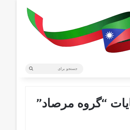
جستجو
برای
نايات “گروه مرصاد”