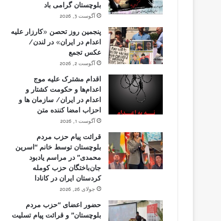
بلوچستان گرامی باد
آگوست 3, 2026
پنجمین روز تحصن «کارزار علیه
اعدام در ایران» در لندن/
عکس تجمع
آگوست 2, 2026
اقدام مشترک علیه موج
اعدام‌ها و حکومت کشتار و
اعدام در ایران/ سازمان ها و
احزاب امضا کننده متن
آگوست 1, 2026
قرائت پیام حزب مردم
بلوچستان توسط خانم “اسرین
محمدی” در مراسم یادبود
جان‌باختگان حزب کومله
کردستان ایران در کانادا
جولای 26, 2026
حضور اعضای “حزب مردم
بلوچستان” و قرائت پیام تسلیت