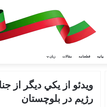
بیانیه
قطعنامه
مقالات
زبان
ويدئو از يکي ديگر از ج
رژيم در بلوچستان