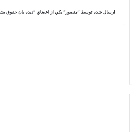
ارسال شده توسط “منصور” يکي از اعضاي “ديده بان حقوق بشر