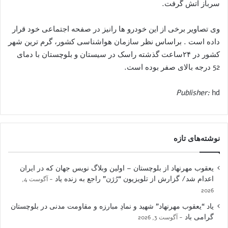
سرباز آتش گرفت.
وی تصاویر برخی از این خودرو ها رانیز در صفحه اجتماعی خود قرار
داده است . براساس نظر سازمان هواشناسی کشور، گرم ترین شهر
کشور در ۲۴ساعت گذشته راسک در سیستان و بلوچستان با دمای
52 درجه بالای صفر بود‌ه است.
Publisher:
hd
نوشته‌های تازه
یعقوب مهرنهاد از بلوچستان – اولین وبلاگ نویس جهان که در ایران
اعدام شد/ گزارش از تلویزیون “رُژن” راجع به زنده یاد
آگوست 4,
2026
یاد “یعقوب مهرنهاد” شهید و نمادِ مبارزه و مقاومت مدنی در بلوچستان
گرامی باد
آگوست 3, 2026