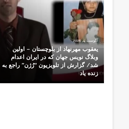
آگوست 4, 2026
یعقوب مهرنهاد از بلوچستان – اولین
علیه
وبلاگ نویس جهان که در ایران اعدام
 از
شد/ گزارش از تلویزیون “رُژن” راجع به
کس
زنده یاد