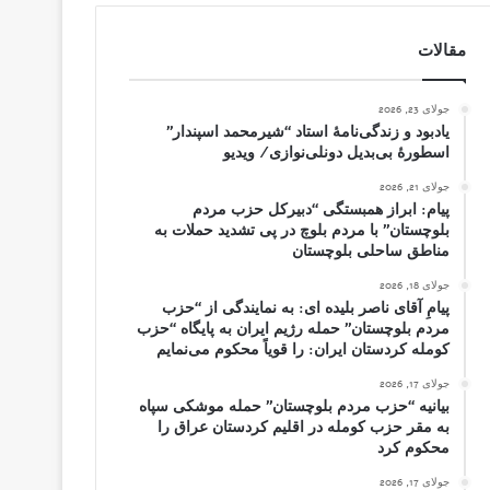
مقالات
جولای 23, 2026
یادبود و زندگی‌نامهٔ استاد “شیرمحمد اسپندار”
اسطورهٔ بی‌بدیل دونلی‌نوازی/ ویدیو
جولای 21, 2026
پیام: ابراز همبستگی “دبیرکل حزب مردم
بلوچستان” با مردم بلوچ در پی تشدید حملات به
مناطق ساحلی بلوچستان
جولای 18, 2026
پیامِ آقای ناصر بلیده ای: به نمایندگی از “حزب
مردم بلوچستان” حمله رژیم ایران به پایگاه “حزب
کومله کردستان ایران: را قویاً محکوم می‌نمایم
جولای 17, 2026
بیانیه “حزب مردم بلوچستان” حمله موشکی سپاه
به مقر حزب کومله در اقلیم کردستان عراق را
محکوم کرد
جولای 17, 2026