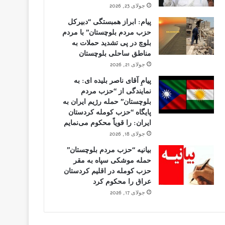
جولای 23, 2026
پیام: ابراز همبستگی “دبیرکل
حزب مردم بلوچستان” با مردم
بلوچ در پی تشدید حملات به
مناطق ساحلی بلوچستان
جولای 21, 2026
پیامِ آقای ناصر بلیده ای: به
آگوست 1, 2026
نمایندگی از “حزب مردم
اقدام م
وست 2, 2026
بلوچستان” حمله رژیم ایران به
نجمین روز تحصن «کارزار علیه اعدام در
حکومت ک
پایگاه “حزب کومله کردستان
ایران: را قویاً محکوم می‌نمایم
یران» در لندن/ عکس تجمع
ها و اح
جولای 18, 2026
بیانیه “حزب مردم بلوچستان”
حمله موشکی سپاه به مقر
حزب کومله در اقلیم کردستان
عراق را محکوم کرد
جولای 17, 2026