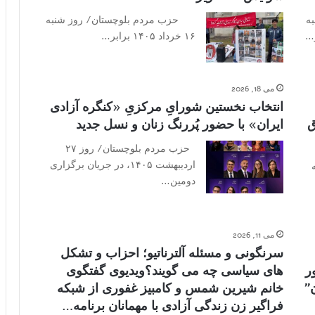
ه
حزب مردم بلوچستان/ روز شنبه
۱۶ خرداد ۱۴۰۵ برابر…
می 18, 2026
انتخاب نخستین شورایِ مرکزیِ «کنگره آزادی
ق
ایران» با حضور پُررنگ زنان و نسل جدید
حزب مردم بلوچستان/ روز ۲۷
اردیبهشت ۱۴۰۵، در جریان برگزاری
دومین…
می 11, 2026
سرنگونی و مسئله آلترناتیو؛ احزاب و تشکل‌
ر
های سیاسی چه می گویند؟ویدیوی گفتگوی
”
خانم شیرین شمس و کامبیز غفوری از شبکه
فراگیر زن زندگی آزادی با مهمانان برنامه…