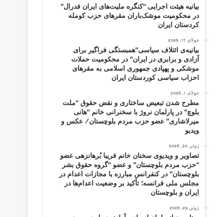
بیانیه هیئت اجرایی “کنگره ملیت‌های ایران فدرال”
در محکومیت موشک‌باران مقرهای حزب کومله
کردستان ایران
جولای 17, 2026
بیانیه‌ی ائتلاف سیاسی”همبستگی فراگیر برای
آزادی و برابری در ایران” در محکومیت حملات
موشکی و پهپادی جمهوری اسلامی به مقرهای
احزاب سیاسی کوردستان ایران
جولای 1, 2026
مطرح شدن تبعیض ساختاری و نقض حقوق “ملت
بلوچ” در پارلمان نروژ با سخنرانی خانم “هانی
میرلاشاری” عضو حزب مردم بلوچستان/ عکس و
ویدیو
ژوئن 30, 2026
تصاویر و ویدیوی سخنان خانم فریبا بُرهانزهی عضو
“حزب مردم بلوچستان” و عضو “گروه حقوق بشر
بلوچستان” در کنفرانس مبارزه با مجازات اعدام در
مجلس ملی فرانسه؛ تأکید بر وضعیت اعدام‌ها در
ایران و بلوچستان
ژوئن 29, 2026