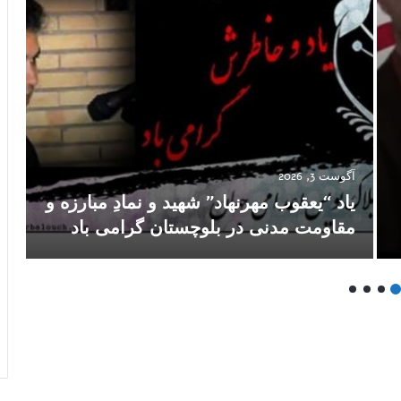
آگوست 3, 2026
آگ
یاد “یعقوب مهرنهاد” شهید و نمادِ مبارزه و
پ
مقاومت مدنی در بلوچستان گرامی باد
ا