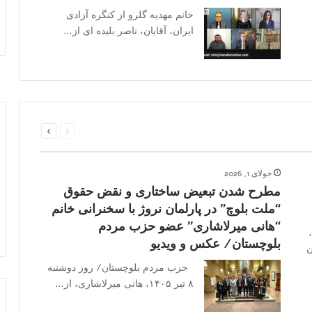
خانم مهدیه گلرو از کنگره آزادی
ایران، آقایان، ناصر بلیده ای از…
قبلی
بعدی
صفحه
صفحه
جولای 1, 2026
مطرح شدن تبعیض ساختاری و نقض حقوق
“ملت بلوچ” در پارلمان نروژ با سخنرانی خانم
“هانی میرلاشاری” عضو حزب مردم
گاه چهارشنبه ۳۱ تیرماه ۱۴۰۵،
بلوچستان/ عکس و ویدیو
ن
حزب مردم بلوچستان/ روز دوشنبه
۸ تیر ۱۴۰۵، هانی میرلاشاری، از…