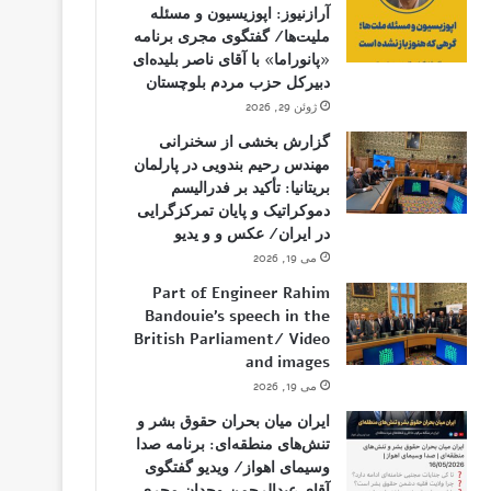
آرازنیوز: اپوزیسیون و مسئله
ملیت‌ها/ گفتگوی مجری برنامه
«پانوراما» با آقای ناصر بلیده‌ای
دبیرکل حزب مردم بلوچستان
ژوئن 29, 2026
گزارش بخشی از سخنرانی
مهندس رحیم بندویی در پارلمان
بریتانیا: تأکید بر فدرالیسم
دموکراتیک و پایان تمرکزگرایی
در ایران/ عکس و و یدیو
می 19, 2026
Part of Engineer Rahim
Bandouie’s speech in the
British Parliament/ Video
and images
می 19, 2026
ایران میان بحران حقوق بشر و
تنش‌های منطقه‌ای: برنامه صدا
وسیمای اهواز/ ویدیو گفتگوی
آقای عبدالرحمن وجدان مجری