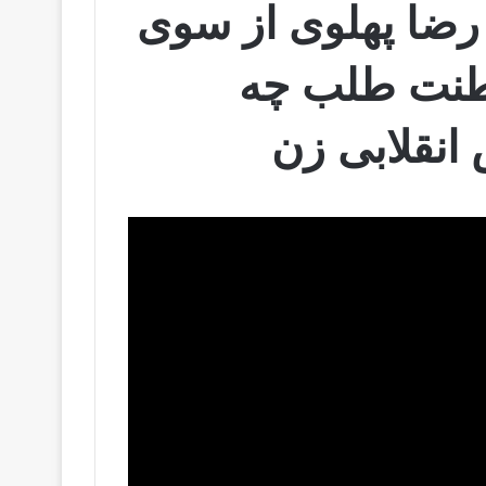
ضا پهلوی از سوی
طنت‌ طلب چە
انقلابی زن