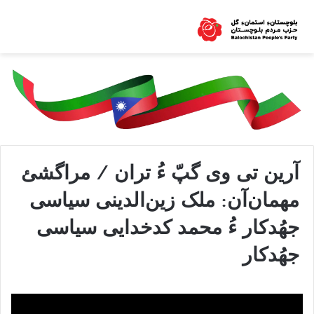
آرین تی وی گپّ ءُ تران / مراگشئ
مهمان‌آن: ملک زین‌الدینی سیاسی
جهُدکار ءُ محمد کدخدایی سیاسی
جهُدکار