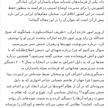
داد، یکی از فرماندهان بلندپایه سپاه پاسداران ایران، آمادگی
کشورش را برای مدیریت اوضاع امنیتی در فرانسه به منظور حفظ
امنیت در این کشور اعلام کرد. سخنان مقام‌های ایرانی در این باره
بیش از آن است که بتوان آن را در این مقاله گنجاند!
از وزیر امور خارجه ایران، «ظریف اسکاندیناوی»، همانگونه که شیخ
عبدالله بن زاید وزیر امور خارجه امارات متحده عربی او را توصیف
کرد، درباره سرنوشت چهره‌ها و رهبران جنبش سبز می‌پرسیم،
سوال می‌کنیم که چرا درباره شهدای این جنبش اصلاح‌طلبانه که با
خون و آتش فرونشانده شد، سخنی گفته نمی‌شود؟ همچنین درباره
صدها تن که به دلیل اعتراض به تقلب در انتخابات سال ۲۰۰۹ دستگیر
شدند می‌پرسیم، همانهایی که فرمانده سپاه پاسداران به
دستگیری‌شان اعتراف کرد و سخنان ضبط شده‌اش در اینترنت پیدا
می‌شود! چرا جهان از هاشم شعبانی شاعر احوازی که به دلیل
سروده‌ای که در آن از نظام آخوندها در ایران انتقاد کرد و اعدام شد،
سخن نمی‌گوید!؟ زندانیان سیاسی کُرد، بلوچ و عرب که نظام به
صورت روزانه آن‌ها را دستگیر کرده و به سمت چوبه‌های دار روانه
می‌کند، کجایند؟ نظامی که سعی می‌کند جامعه و کودکان را بترساند