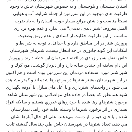
استان سيستان و بلوچستان و به خصوص شهرستان خاش با وجود
ظرفيت هاي موجود در اين سرزمين از جمله شرايط آب و هوايي
نسبتاً مناسب و داشتن مراتع بسيار خوب، انسان را به ياد ضرب
المثل معروف”شتر ديدي، نديدي” مي اندازد و عدم بهره برداري
مناسب از این ظرفیت حکایت از کسادی و عدم رونق وضعیت
پرورش شتر در این مناطق دارد و یا حداقل با توجه به شرایط و
امکانات این گونه جانوری در حد انتظار نیست. شترهاي شهرستان
خاش نقش بسيار زيادي در اقتصاد مردمان اين خطه دارند و پرورش
اين دام سابقه اي چندين ساله دارد و از ديرباز گوشت، مو، كرك و
شير شتر مورد استفاده مردمان اين سرزمين بوده است و هم اكنون
در اين شهرستان بيشتر شترها در مراتع رها شده اند و كمتر مشاهده
مي شود در واحدهاي شترداري و يا آغل هاي منازل با آذوقه نگهداري
شود همانطور كه بعضاً در جاده هاي مواصلاتي اين شهرستان شاهد
برخورد شترهاي رها شده با خودروهاي عبوري هستيم و سالانه افراد
بسياري در اثر برخورد شترها با وسیله نقلیه خود راهی بیمارستان
شده و یا جان خود را از دست می‌دهند. علي اي حال آمارها نشان
مي دهد، تعداد شترها در شهرستان خاش طي چندسال گذشته ثابت
بوده كه اين نشان از بي توجهي مسئولان به اين صنعت پردرآمد دارد