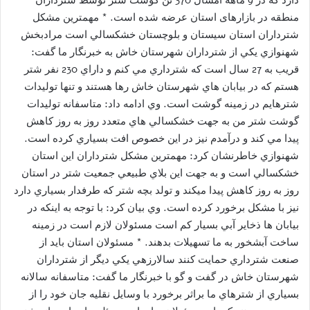
منطقه در بازارهای استان عرضه شده است. * مهمترين مشكل
شترداران استان سيستان و بلوچستان خشكسالي است مرادبخش
شهنوازي يكي از شترداران شهرستان خاش به خبرنگار ما گفت:
قريب به 27 سال است كه شترداري مي كنم و داراي 230 نفر شتر
هستم كه در بيابان هاي شهرستان خاش رها هستند و تنها توليدات
شترهايم در زمينه گوشت است. وي ادامه داد: متاسفانه توليدات
گوشت شتر من به جهت خشكسالي هاي متعدد روز به روز كاهش
پيدا مي كند و درآمدم نيز در اين خصوص افت بسياري كرده است.
شهنوازي خاطرنشان كرد: مهمترين مشكل شترداران اين استان
خشكسالي است و به جهت اين بلاي طبيعي جمعيت شتر در استان
روز به روز كاهش پيدا ميكند و تولد بچه شتر كه طرفدار بسياري دارد
نيز با مشكل برخورد كرده است. وي بيان كرد: با توجه به اينكه در
بيابان ها ذخاير آبي بسيار كم است مسئولان لازم است در زمينه
ساخت آبشخور به ما تسهيلات بدهند. * مسئولان استان بايد از
صنعت شترداري حمايت كنند سالارزهي يكي ديگر از شترداران
شهرستان خاش در گفت و گو با خبرنگار ما گفت: متاسفانه سالانه
بسياري از شترهاي ما براثر برخورد با وسايل نقليه جان خود را از