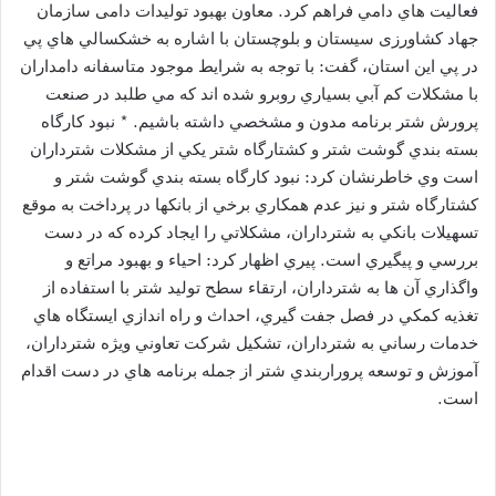
فعاليت هاي دامي فراهم كرد. معاون بهبود تولیدات دامی سازمان
جهاد کشاورزی سیستان و بلوچستان با اشاره به خشكسالي هاي پي
در پي اين استان، گفت: با توجه به شرايط موجود متاسفانه دامداران
با مشكلات كم آبي بسياري روبرو شده اند كه مي طلبد در صنعت
پرورش شتر برنامه مدون و مشخصي داشته باشيم. * نبود كارگاه
بسته بندي گوشت شتر و كشتارگاه شتر يكي از مشكلات شترداران
است وي خاطرنشان كرد: نبود كارگاه بسته بندي گوشت شتر و
كشتارگاه شتر و نيز عدم همكاري برخي از بانكها در پرداخت به موقع
تسهيلات بانكي به شترداران، مشكلاتي را ايجاد كرده كه در دست
بررسي و پيگيري است. پيري اظهار كرد: احياء و بهبود مراتع و
واگذاري آن ها به شترداران، ارتقاء سطح توليد شتر با استفاده از
تغذيه كمكي در فصل جفت گيري، احداث و راه اندازي ايستگاه هاي
خدمات رساني به شترداران، تشكيل شركت تعاوني ويژه شترداران،
آموزش و توسعه پروراربندي شتر از جمله برنامه هاي در دست اقدام
است.