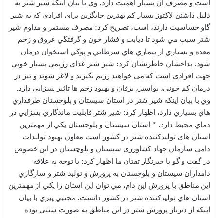
است و مصرف آن بسيار اهميت دارد. وي با بيان اينكه شير شتر به
دليل داشتن لاكتوز بسيار كم بهترين جايگزين براي افرادي كه به شير
گاو حساسيت دارند، است، تصريح كرد: مصرف مستمر و مداوم شير
شتر سبب مي شود تا ديابت و فشار خون و گرفتگي عروق و زخم
معده و بسياري از بيماري هاي سرطاني و پوكي استخوان درمان
شود. بداخشان خاطرنشان كرد: شير شتر غذاي رژيمي بسيار خوبي
جهت افرادي است كه مي خواهند رژيم بگيرند و لاغر شوند و نيز در
درمان كم خوني، بواسير، يرقان و بهبود زخم ها تاثير بسزايي دارد.
وي با بيان اينكه شير شتر در استان سيستان و بلوچستان طرفداري
هاي بسياري دارد، اظهار كرد: شير شتر قابليت ماندگاري بسزايي در
دماي محيط دارد. * استان سيستان و بلوچستان يكي از مهمترين
استان هاي توليدكننده شتر در كشور است معاون بهبود تولیدات
دامی سازمان جهاد کشاورزی سیستان و بلوچستان در اين خصوص
در گفت و گو با خبرنگار تفتان ما اظهار كرد: با توجه به علاقه
دامداران سيستان و بلوچستان به پرورش و توليد شتر و سازگاري
اين مناطق با پرورش اين دام، مي توان اين استان را يكي از مهمترين
استان هاي توليدكننده شتر در كشور دانست. مجتبي پيري با بيان
اينكه از ديرباز پرورش شتر در اين مناطق به صورت سنتي بوده