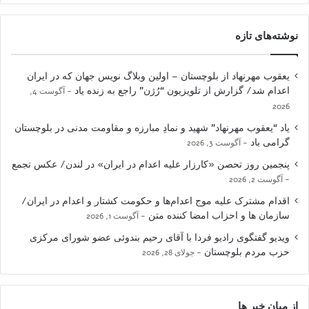
نوشته‌های تازه
یعقوب مهرنهاد از بلوچستان – اولین وبلاگ نویس جهان که در ایران
اعدام شد/ گزارش از تلویزیون “رُژن” راجع به زنده یاد
آگوست 4,
2026
یاد “یعقوب مهرنهاد” شهید و نمادِ مبارزه و مقاومت مدنی در بلوچستان
گرامی باد
آگوست 3, 2026
پنجمین روز تحصن «کارزار علیه اعدام در ایران» در لندن/ عکس تجمع
آگوست 2, 2026
اقدام مشترک علیه موج اعدام‌ها و حکومت کشتار و اعدام در ایران/
سازمان ها و احزاب امضا کننده متن
آگوست 1, 2026
ویدیو گفتگوی رادیو فردا با آقای رحیم بندوئی عضو شورای مرکزی
حزب مردم بلوچستان
جولای 28, 2026
از میان خبر ها