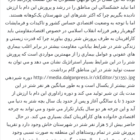
اما نبايد خشكسالي اين مناطق را در رشد و پرورش اين دام با ارزش
ناديده بگيريم چرا كه اكثر شترهای اين شهرستان یک‌کوهانه هستند.
اما با توجه به وضعيت اقتصادي حساس كشور و تاكيدات و فرمايشات
گوهربار رهبر فرزانه انقلاب اسلامي در خصوص اقتصادمقاومتي بايد
كارافرينان به طرف پرورش شتر روي بياورند چرا كه قدرت زيستي و
زندگي شتر در شرايط بياباني، مقاومت بيشتر در برابر اغلب بيماري
هاي عفوني و عوامل بيماري زا از مهمترين مواردي است كه پرورش
شتر را در اين شرايط بسيار استراتژيك نشان مي دهد و مي توان به
سمت توليد شتر در اين مناطق گام برداشت.
http://media.dalganpress.ir/ckEditor/3(135).jpg دوره شيردهي
شتر بيشتر از يكسال است و به طور ميانگين هر نفر شتر در اين
مدت يك تن شير توليد مي كند و دوره زاداوري اين دام با ارزش از
حدود 3 تا 4 سالگي آغاز و پس از حدود يك سال بچه شتر به دنيا مي
آيد و اين چرخه هر دو سال يكبار تكرار مي شود و مي تواند به چرخه
اقتصادي خانواده هاي كارآفرينان كمك بسياري مي كند. در حال
حاضر بیش از 5 هزار نفر شتر در شهرستان خاش وجود دارد و تقریبا
پرورش شتر در تمام روستاهای این منطقه به صورت نسبی وجود
دارد كه در 9 ماهه امسال 370 تن گوشت شتر توسط شترداران