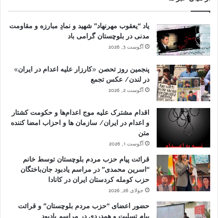
یاد “یعقوب مهرنهاد” شهید و نمادِ مبارزه و مقاومت
مدنی در بلوچستان گرامی باد
آگوست 3, 2026
پنجمین روز تحصن «کارزار علیه اعدام در ایران»
در لندن/ عکس تجمع
آگوست 2, 2026
اقدام مشترک علیه موج اعدام‌ها و حکومت کشتار
و اعدام در ایران/ سازمان ها و احزاب امضا کننده
متن
آگوست 1, 2026
قرائت پیام حزب مردم بلوچستان توسط خانم
“اسرین محمدی” در مراسم یادبود جان‌باختگان
حزب کومله کردستان ایران در کانادا
جولای 26, 2026
حضور اعضای “حزب مردم بلوچستان” و قرائت
پیام تسلیت و همدردی در مراسم یادبود