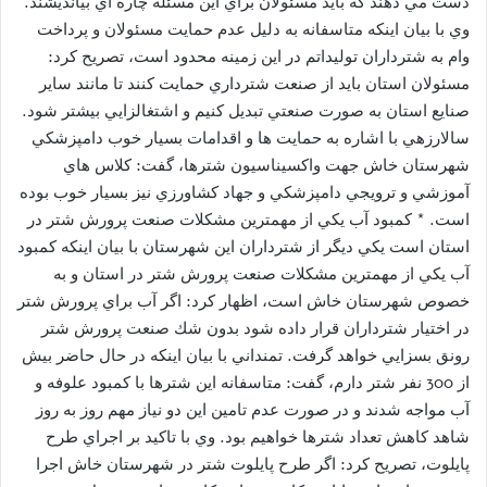
دست مي دهند كه بايد مسئولان براي اين مسئله چاره اي بيانديشند.
وي با بيان اينكه متاسفانه به دليل عدم حمايت مسئولان و پرداخت
وام به شترداران توليداتم در اين زمينه محدود است، تصريح كرد:
مسئولان استان بايد از صنعت شترداري حمايت كنند تا مانند ساير
صنايع استان به صورت صنعتي تبديل كنيم و اشتغالزايي بيشتر شود.
سالارزهي با اشاره به حمايت ها و اقدامات بسيار خوب دامپزشكي
شهرستان خاش جهت واكسيناسيون شترها، گفت: كلاس هاي
آموزشي و ترويجي دامپزشكي و جهاد كشاورزي نيز بسيار خوب بوده
است. * كمبود آب يكي از مهمترين مشكلات صنعت پرورش شتر در
استان است يكي ديگر از شترداران اين شهرستان با بيان اينكه كمبود
آب يكي از مهمترين مشكلات صنعت پرورش شتر در استان و به
خصوص شهرستان خاش است، اظهار كرد: اگر آب براي پرورش شتر
در اختيار شترداران قرار داده شود بدون شك صنعت پرورش شتر
رونق بسزايي خواهد گرفت. تمنداني با بيان اينكه در حال حاضر بيش
از 300 نفر شتر دارم، گفت: متاسفانه اين شترها با كمبود علوفه و
آب مواجه شدند و در صورت عدم تامين اين دو نياز مهم روز به روز
شاهد كاهش تعداد شترها خواهيم بود. وي با تاكيد بر اجراي طرح
پايلوت، تصريح كرد: اگر طرح پايلوت شتر در شهرستان خاش اجرا