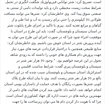
است، تصريح كرد: شتر توانايي فيزيولوژيك شگفت انگيزي در تحمل
شرايط سخت زيست محيطي دارد و بايد تولیدات دامی از سنتی به
صنعتی سوق پیدا کند. وي خاطرنشان كرد: شترها مي توانند مسافت
طولاني 70 كيلومتري را حتي براي رسيدن به آب و غذا طي و از
گياهان و مراتع تغذيه كنند. پيري با تاكيد بر اجراي طرح پايلوت شتر
در استان سيستان و بلوچستان، گفت: بايد اين طرح در استان با
موفقيت اجراء شود چرا كه در صورت اجراي اين طرح مي توان به
آينده پرورش شتر در استان خوش بين باشيم. وي خاطرنشان كرد:
منابع طبيعي همچنين با دراختيار قراردادن عرصه هاي مورد نياز
جهت پرورش دام همكاري هاي خوبي را داشته كه به زودي شاهد
تحول در اين عرصه خواهيم بود. * وجود 70 هزار نفر شتر در
سيستان و بلوچستان پيري گفت: شرايط مناسب اقليمي و
استراتژيك استان سيستان و بلوچستان سبب شده كه در اين استان
بالغ بر 70 هزار نفر شتر زيست كنند. وي با بيان اينكه طرح پلاک
کوبی شترها بصورت رایگان با هدف حمایت از دامداران بومی استان
انجام خواهد شد، ادامه داد: قانون مند كردن فعاليت هاي دامي از
مهمترين برنامه هاي در دست اداره كل جهاد كشاورزي استان است
چرا كه با هويت دار كردن دام ها مي توان زيرساخت ها را جهت