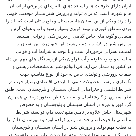
ايران داراي ظرفيت ها و استعدادهاي بالقوه اي در برخي از استان
ها و شهرها است كه براي توليد و پرورش شتر بسيار موقعيت خوبي
را دارند و يكي از اين استان ها، سيستان و بلوچستان است كه با دارا
بودن مناطق كويري و نيمه كويري بسيار وسيع و آب و هواي گرم و
متعادل و گونه هاي خاص گياهي از ديرباز يكي از نواحي مستعد
پرورش شتر در كشور بوده و زيست اين حيوان در اين استان از
اهميت بسزايي برخوردار است و با توجه به شرايط آب و هوايي
مناسب و وجود علوفه و آب فراوان يكي از زيستگاه هاي مهم اين دام
در كشور به شمار مي آيد. في الواقع شتر به مشخصات زيستي و
صفات پرورشي و توليدي خاص به خود از انواع مناسب جهت
نگهداري و رشد محصولات دامي با بازدهي اقتصادي بسيار خوب در
شرايط اقليمي و جغرافيايي استان سيستان و بلوچستان است. طبق
نظر بسياري از كارشناسان و صاحبان نظر؛ حضور درختاني همچون
گز، كهور و غيره در استان سيستان و بلوچستان و به خصوص
شهرستان خاش علاوه بر تامين منبع تغذيه دام، توانسته شرايط
مناسبي را جهت استراحت شتر نيز فراهم آورد و شهرستان خاش را
به قطب مهم توليد و پرورش شتر در استان سيستان و بلوچستان
تبديل كند. اما متاسفانه عدم توجه به اين دام پرارزش و پراهميت در