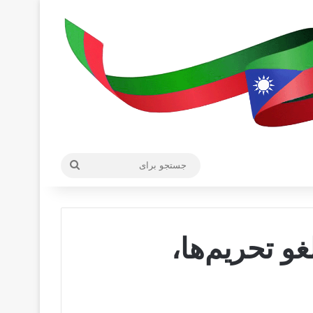
جستجو
برای
غو تحریم‌ها،