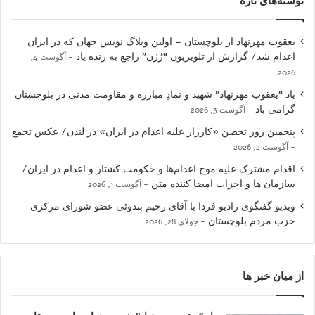
نوشته‌های تازه
یعقوب مهرنهاد از بلوچستان – اولین وبلاگ نویس جهان که در ایران
اعدام شد/ گزارش از تلویزیون “رُژن” راجع به زنده یاد
آگوست 4,
2026
یاد “یعقوب مهرنهاد” شهید و نمادِ مبارزه و مقاومت مدنی در بلوچستان
گرامی باد
آگوست 3, 2026
پنجمین روز تحصن «کارزار علیه اعدام در ایران» در لندن/ عکس تجمع
آگوست 2, 2026
اقدام مشترک علیه موج اعدام‌ها و حکومت کشتار و اعدام در ایران/
سازمان ها و احزاب امضا کننده متن
آگوست 1, 2026
ویدیو گفتگوی رادیو فردا با آقای رحیم بندوئی عضو شورای مرکزی
حزب مردم بلوچستان
جولای 28, 2026
از میان خبر ها