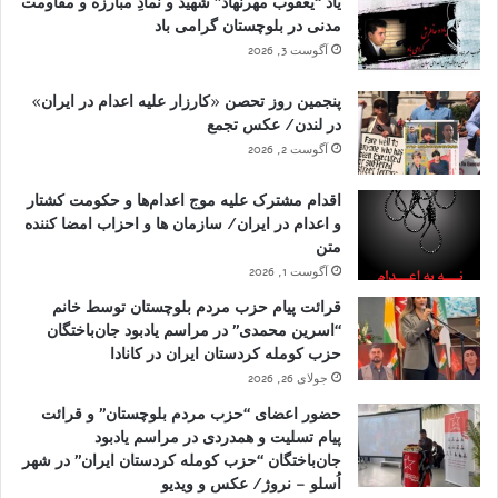
یاد “یعقوب مهرنهاد” شهید و نمادِ مبارزه و مقاومت
مدنی در بلوچستان گرامی باد
آگوست 3, 2026
پنجمین روز تحصن «کارزار علیه اعدام در ایران»
در لندن/ عکس تجمع
آگوست 2, 2026
اقدام مشترک علیه موج اعدام‌ها و حکومت کشتار
و اعدام در ایران/ سازمان ها و احزاب امضا کننده
متن
آگوست 1, 2026
قرائت پیام حزب مردم بلوچستان توسط خانم
“اسرین محمدی” در مراسم یادبود جان‌باختگان
حزب کومله کردستان ایران در کانادا
جولای 26, 2026
حضور اعضای “حزب مردم بلوچستان” و قرائت
پیام تسلیت و همدردی در مراسم یادبود
جان‌باختگان “حزب کومله کردستان ایران” در شهر
اُسلو – نروژ/ عکس و ویدیو