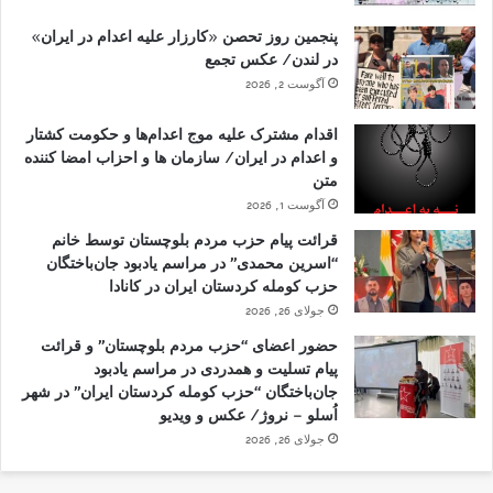
پنجمین روز تحصن «کارزار علیه اعدام در ایران»
در لندن/ عکس تجمع
آگوست 2, 2026
اقدام مشترک علیه موج اعدام‌ها و حکومت کشتار
و اعدام در ایران/ سازمان ها و احزاب امضا کننده
متن
آگوست 1, 2026
قرائت پیام حزب مردم بلوچستان توسط خانم
“اسرین محمدی” در مراسم یادبود جان‌باختگان
حزب کومله کردستان ایران در کانادا
جولای 26, 2026
حضور اعضای “حزب مردم بلوچستان” و قرائت
پیام تسلیت و همدردی در مراسم یادبود
جان‌باختگان “حزب کومله کردستان ایران” در شهر
اُسلو – نروژ/ عکس و ویدیو
جولای 26, 2026