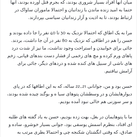
میان آنها افراد بسیار شروری بودند، که بجرم قتل آورده بودند، آنها
حتما به امید زنده ماندن با زندانبان و احتمالا ماموران ساواک در
ارتباط بودند، تا به اذیت و آزار زندانیان سیاسی بپردازند.
مرا به یک اطاق که احتمالا نزدیک به 30 تا 40 نفر را جا داده بودند و
حسن را هم در اطاقی که نزدیک به 80 نفر در آن جا داشت، بردند.
جائی برای خوابیدن و استراحت وجود نداشت، ما نیز از شدت درد
پاهای ورم کرده و مچ های زخمی از فشار دست بندهای قپانی، زخم
های ناشی از سبیل های کنده شده و دردهای دیگر، جائی برای
آرامش نیافتیم.
حسن بود و من، جوانانی 21_22 ساله، که به این اطاقها که در پای
دیوارهایشان و در وسطشان پتوهای سیا ه و بوگند چیده شده بودند،
و سر سوزنی هم خالی نبود آمده بودیم.
ما با پتوهایمان در بغل، بهت زده بودیم، حسن به یاد گفته های طلبه
ای افتاد، بنظرم اسمش یوسفی بود، جوانی بسیار خوشرو، ساده و
صادق، که وقتی انگشتان شکنجه چی و احتمالا بطری مرتب به