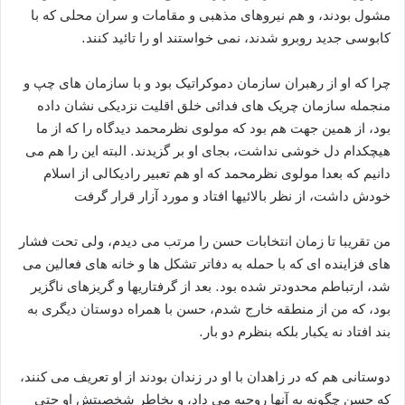
مشول بودند، و هم نیروهای مذهبی و مقامات و سران محلی که با
کابوسی جدید روبرو شدند، نمی خواستند او را تائید کنند.
چرا که او از رهبران سازمان دموکراتیک بود و با سازمان های چپ و
منجمله سازمان چریک های فدائی خلق اقلیت نزدیکی نشان داده
بود، از همین جهت هم بود که مولوی نظرمحمد دیدگاه را که از ما
هیچکدام دل خوشی نداشت، بجای او بر گزیدند. البته این را هم می
دانیم که بعدا مولوی نظرمحمد که او هم تعبیر رادیکالی از اسلام
خودش داشت، از نظر بالائیها افتاد و مورد آزار قرار گرفت
من تقریبا تا زمان انتخابات حسن را مرتب می دیدم، ولی تحت فشار
های فزاینده ای که با حمله به دفاتر تشکل ها و خانه های فعالین می
شد، ارتباطم محدودتر شده بود. بعد از گرفتاریها و گریزهای ناگزیر
بود، که من از منطقه خارج شدم، حسن با همراه دوستان دیگری به
بند افتاد نه یکبار بلکه بنظرم دو بار.
دوستانی هم که در زاهدان با او در زندان بودند از او تعریف می کنند،
که حسن چگونه به آنها روحیه می داد، و بخاطر شخصیتش او حتی