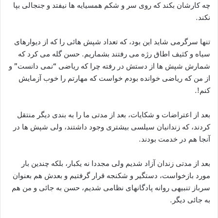
چه کارشان بکند که روی سر و شکم همسیایه ها نیفتد و جنجالی بپا
نکند.
تنها سرگرمی شاید این بود، که تعداد شپش هائی را که از دیوارهای
سیاه و کثیف اطاق رژه می رفتند بشماریم. حسن گله می کرد که
شمارش شپش ها از دستش در رفته چرا که ریاضی “نمی دانست” و
از من که ریاضی خوانده بودم خواست که مهارتم را خوب آزمایش
کنم!.
بعد از اعتراضات و شکایات، بعد از مدتی ما را به بندی دیگر منتقل
کردند، که زندانیان سیلسی بیشتری وجود داشتند، ولی شپش ها در
آنجا هم در خدمت بودند.
بعد از مدتی زندان آزاد شدیم ولی مجددا نه یکبار، بلکه چندین بار
مورد بازخواست، دستگیر و شکنجه قرار گرفتیم و بعدش هم بعنوان
سرباز تنبیهی روانه پادگانهای نظامی شدیم، حسن به جائی و من هم
به جائی دیگر.