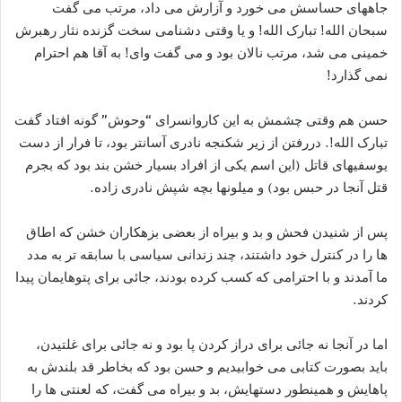
جاههای حساسش می خورد و آزارش می داد، مرتب می گفت
سبحان الله! تبارک الله! و یا وقتی دشنامی سخت گزنده نثار رهبرش
خمینی می شد، مرتب نالان بود و می گفت وای! به آقا هم احترام
نمی گذارد!
حسن هم وقتی چشمش به این کاروانسرای “وحوش” گونه افتاد گفت
تبارک الله!. دررفتن از زیر شکنجه نادری آسانتر بود، تا فرار از دست
یوسفیهای قاتل (این اسم یکی از افراد بسیار خشن بند بود که بجرم
قتل آنجا در حبس بود) و میلونها بچه شپش نادری زاده.
پس از شنیدن فحش و بد و بیراه از بعضی بزهکاران خشن که اطاق
ها را در کنترل خود داشتند، چند زندانی سیاسی با سابقه تر به مدد
ما آمدند و با احترامی که کسب کرده بودند، جائی برای پتوهایمان پیدا
کردند.
اما در آنجا نه جائی برای دراز کردن پا بود و نه جائی برای غلتیدن،
باید بصورت کتابی می خوابیدیم و حسن بود که بخاطر قد بلندش به
پاهایش و همینطور دستهایش، بد و بیراه می گفت، که لعنتی ها را