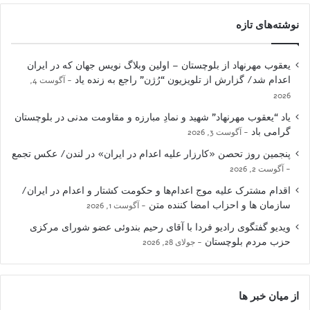
نوشته‌های تازه
یعقوب مهرنهاد از بلوچستان – اولین وبلاگ نویس جهان که در ایران
اعدام شد/ گزارش از تلویزیون “رُژن” راجع به زنده یاد
آگوست 4,
2026
یاد “یعقوب مهرنهاد” شهید و نمادِ مبارزه و مقاومت مدنی در بلوچستان
گرامی باد
آگوست 3, 2026
پنجمین روز تحصن «کارزار علیه اعدام در ایران» در لندن/ عکس تجمع
آگوست 2, 2026
اقدام مشترک علیه موج اعدام‌ها و حکومت کشتار و اعدام در ایران/
سازمان ها و احزاب امضا کننده متن
آگوست 1, 2026
ویدیو گفتگوی رادیو فردا با آقای رحیم بندوئی عضو شورای مرکزی
حزب مردم بلوچستان
جولای 28, 2026
از میان خبر ها