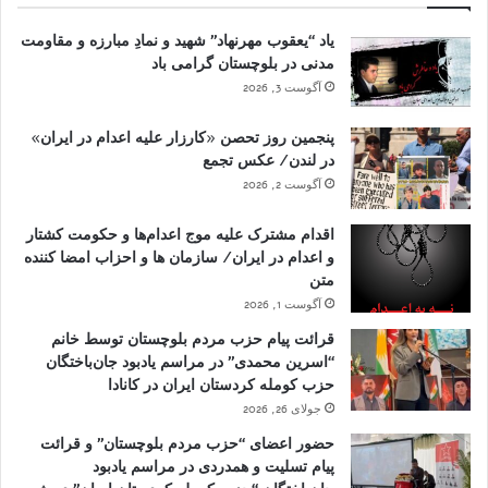
یاد “یعقوب مهرنهاد” شهید و نمادِ مبارزه و مقاومت
مدنی در بلوچستان گرامی باد
آگوست 3, 2026
پنجمین روز تحصن «کارزار علیه اعدام در ایران»
در لندن/ عکس تجمع
آگوست 2, 2026
اقدام مشترک علیه موج اعدام‌ها و حکومت کشتار
و اعدام در ایران/ سازمان ها و احزاب امضا کننده
متن
آگوست 1, 2026
قرائت پیام حزب مردم بلوچستان توسط خانم
“اسرین محمدی” در مراسم یادبود جان‌باختگان
حزب کومله کردستان ایران در کانادا
جولای 26, 2026
حضور اعضای “حزب مردم بلوچستان” و قرائت
پیام تسلیت و همدردی در مراسم یادبود