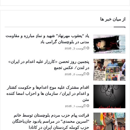
از میان خبر ها
یاد “یعقوب مهرنهاد” شهید و نمادِ مبارزه و مقاومت
مدنی در بلوچستان گرامی باد
آگوست 3, 2026
پنجمین روز تحصن «کارزار علیه اعدام در ایران»
در لندن/ عکس تجمع
آگوست 2, 2026
اقدام مشترک علیه موج اعدام‌ها و حکومت کشتار
و اعدام در ایران/ سازمان ها و احزاب امضا کننده
متن
آگوست 1, 2026
قرائت پیام حزب مردم بلوچستان توسط خانم
“اسرین محمدی” در مراسم یادبود جان‌باختگان
حزب کومله کردستان ایران در کانادا