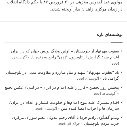
مولوی عبدالقدوس ملازهی در ۲۱ فروردین ۸۷ با حکم دادگاه انقلاب
در زندان مرکزی زاهدان بدار آویخته شدند.
نوشته‌های تازه
یعقوب مهرنهاد از بلوچستان – اولین وبلاگ نویس جهان که در ایران
اعدام شد/ گزارش از تلویزیون “رُژن” راجع به زنده یاد
آگوست 4,
2026
یاد “یعقوب مهرنهاد” شهید و نمادِ مبارزه و مقاومت مدنی در بلوچستان
گرامی باد
آگوست 3, 2026
پنجمین روز تحصن «کارزار علیه اعدام در ایران» در لندن/ عکس تجمع
آگوست 2, 2026
اقدام مشترک علیه موج اعدام‌ها و حکومت کشتار و اعدام در ایران/
سازمان ها و احزاب امضا کننده متن
آگوست 1, 2026
ویدیو گفتگوی رادیو فردا با آقای رحیم بندوئی عضو شورای مرکزی
حزب مردم بلوچستان
جولای 28, 2026