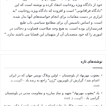
خود از دادگاه ویژه روحانیت انتقاد کرده و نوشته است که این
“دادگاه فراقانونی” است و افزوده که دادگاه ویژه روحانیت “به
ابزاری در دست مقامات برای انجام خواسته‌های آنها بدل شده
است، و اساس تاسیس آن برای مطامع سیاسی باب طبع
قدرتمداران بوده است، به هیچ وجه صلاحیت قضاوت و دخالت در
اموری را که خود متصدیان آن از متهمان این قضایا می باشند ندارد.”
نوشته‌های تازه
یعقوب مهرنهاد از بلوچستان – اولین وبلاگ نویس جهان که در ایران
اعدام شد/ گزارش از تلویزیون “رُژن” راجع به زنده یاد
آگوست 4,
2026
یاد “یعقوب مهرنهاد” شهید و نمادِ مبارزه و مقاومت مدنی در بلوچستان
گرامی باد
آگوست 3, 2026
پنجمین روز تحصن «کارزار علیه اعدام در ایران» در لندن/ عکس تجمع