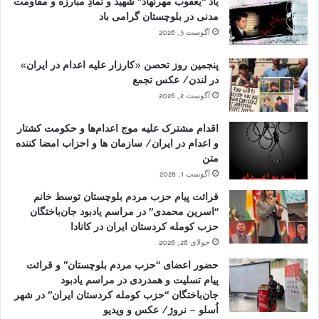
یاد “یعقوب مهرنهاد” شهید و نمادِ مبارزه و مقاومت
مدنی در بلوچستان گرامی باد
آگوست 3, 2026
پنجمین روز تحصن «کارزار علیه اعدام در ایران»
در لندن/ عکس تجمع
آگوست 2, 2026
اقدام مشترک علیه موج اعدام‌ها و حکومت کشتار
و اعدام در ایران/ سازمان ها و احزاب امضا کننده
متن
آگوست 1, 2026
قرائت پیام حزب مردم بلوچستان توسط خانم
“اسرین محمدی” در مراسم یادبود جان‌باختگان
حزب کومله کردستان ایران در کانادا
جولای 26, 2026
حضور اعضای “حزب مردم بلوچستان” و قرائت
پیام تسلیت و همدردی در مراسم یادبود
جان‌باختگان “حزب کومله کردستان ایران” در شهر
اُسلو – نروژ/ عکس و ویدیو