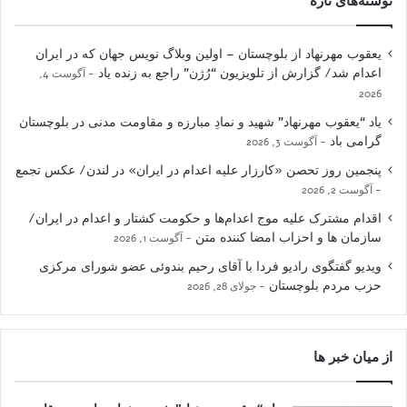
نوشته‌های تازه
یعقوب مهرنهاد از بلوچستان – اولین وبلاگ نویس جهان که در ایران
اعدام شد/ گزارش از تلویزیون “رُژن” راجع به زنده یاد
آگوست 4,
2026
یاد “یعقوب مهرنهاد” شهید و نمادِ مبارزه و مقاومت مدنی در بلوچستان
گرامی باد
آگوست 3, 2026
پنجمین روز تحصن «کارزار علیه اعدام در ایران» در لندن/ عکس تجمع
آگوست 2, 2026
اقدام مشترک علیه موج اعدام‌ها و حکومت کشتار و اعدام در ایران/
سازمان ها و احزاب امضا کننده متن
آگوست 1, 2026
ویدیو گفتگوی رادیو فردا با آقای رحیم بندوئی عضو شورای مرکزی
حزب مردم بلوچستان
جولای 28, 2026
از میان خبر ها