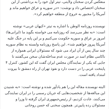
منعکس کردن سخنان ولایتی، تیتر اول خود را به برداشتی از این
سخنان اختصاص داد و نوشت: «در سوریه و عراق خواهیم ماند و
آمریکا را مجبور به خروج از منطقه خواهیم کرد».
نویسنده روزنامه الوطن با اشاره به تیتر «کیهان عربی» نوشته
است: «به نظر می‌رسد که روزنامه می ‌خواسته بگوید ما (ایرانی‌ها)
امروز بر عراق و سوریه حکومت می‌کنیم و بر این پایه در جنگ علیه
آمریکا پیروز خواهیم شد». این پاسخ روزنامه وابسته به ‌نظام سوریه
چند سال پس ‌از آن ایراد می ‌شود که مسئولان ایرانی همواره از
ناکامی نظام اسد در صورت عدم ‌مداخله‌شان سخن می‌گفتند تا
جایی که یکی از نمایندگان مجلس ایران گفت که این کشور، کنترل ۴
پایتخت عربی را در دست دارد و نفوذ تهران از راه دمشق تا بیروت
امتداد یافته است.
البته نویسنده مقاله این را هم یادآور شده و نوشته است: «به شنیدن
این مبالغه‌ها از شخصیت‌هایی که جریان رسمی را در ایران نمایندگی
می‌کنند، عادت کردیم، از رئیس‌جمهوری ایران گرفته تا وزرا و
مسئولان رده پایین‌تر. همچون سخنی که حسن روحانی