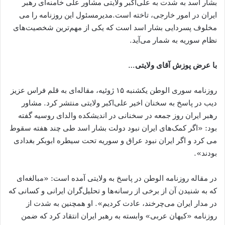
بشار اسد به ‌شدت به علی‌اکبر ولایتی مشاور علی خامنه‌ای رهبر
ایران در امور خارجی، تاخته است.مدیرمسئول این روزنامه را می
مخلوف پسردایی بشار اسد است که یکی از مهم‌ترین شخصیت‌های
نظام سوریه به شمار می‌آید.
با عرض پوزش آقای ولایتی
…
روزنامه سوری الوطن یکشنبه ۱۵ ژوئیه، مقاله‌ای به قلم فراس عزیز
دیب در پاسخ به سخنان اخیر علی‌اکبر ولایتی منتشر کرد. مشاور
رهبر ایران روز جمعه در سخنانی در اندیشکده والدای روسیه گفته
بود: «اگر کمک‌های ایران نبود دولت بشار اسد طی چند هفته سقوط
می ‌کرد و اگر ایران نبود عراق و سوریه تحت سیطره ابوبکر بغدادی
بودند».
در مقاله روزنامه الوطن در پاسخ به ولایتی آمده است: «مبالغه‌ای
که به شنیدن آن از برخی از رسانه‌ها و تحلیل‌گران ایرانی و کسانی که
در مدار ایران می‌چرخند، عادت کردیم». او همچنین به ‌شدت از
روزنامه «کیهان عربی» وابسته به رهبر ایران انتقاد کرد که ضمن