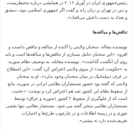
رئیس‌جمهوری ایران در آوریل ۲۰۱۶ در همایشی درباره محیط‌زیست
و دین در تهران بر زبان راند و گفت اگر جمهوری اسلامی نبود، دمشق
و بغداد به دست داعش می‌افتاد».
تناقض‌ها و مبالغه‌ها
نویسنده مقاله، سخنان ولایتی را آکنده از مبالغه و تناقض دانست و
افزود: «این سخنان حامل بسیاری از تناقض‌ها و مبالغه‌ها است و باید
روی آن انگشت گذاشت». نویسنده مقابله، به توصیف نظام سوریه
به «حکومت اسد» از سوی ولایتی اعتراض کرد گفت: «این اصطلاح
در عرف دیپلماتیک در میان متحدان وجود ندارد». او به سخنان
ولایتی که گفته بود حضور مستشاران نظامی ایرانی در سوریه، مانع
از سقوط نظام این کشور شد هم اعتراض کرد و نوشت: «عجیب
است که از جلوگیری از سقوط ۲ کشور (سوریه و عراق) توسط
مستشاران نظامی سخن گفته می‌ شود. مستشار نظامی تنها نقشی
تئوری و در زمینهٔ اطلاعات و در چارچوب طرح‌ها و اختیارات
تعریف‌شده دارد نه بیشتر».