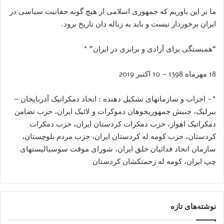
ما بر این باوریم که جمهوری اسلامی از هیچ گونه حقانیت سیاسی در
ایران برخوردار نیست و باید به زباله دان تاریخ برود.
“همبستگی برای آزادی و برابری در ايران” *
18 مهرماه 1398 – 10 اکتبر 2019
*- احزاب و سازمانهای تشکيل دهنده : اتحاد دمکراتيک آذربايجان –
بيرليک، جنبش جمهوريخوهان دموکرات و لائيک ايران، حزب تضامن
دمکراتيک اهواز، حزب دمکرات کردستان ايران، حزب دمکرات
کردستان، حزب کومه له کردستان ايران، حزب مردم بلوچستان،
سازمان اتحاد فدائيان خلق ايران، شورای موقت سوسياليستهای
چپ ايران، کومه له زحمتکشان کردستان
نوشته‌های تازه