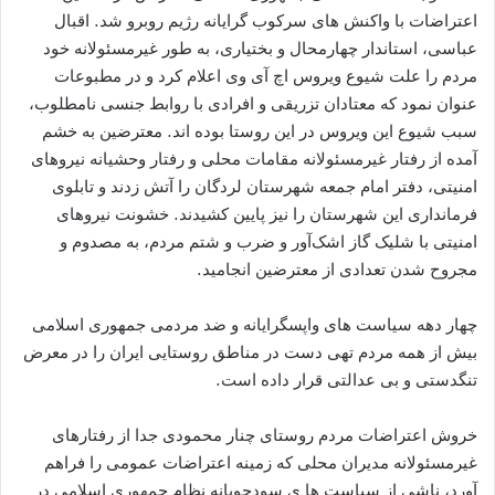
اعتراضات با واکنش های سرکوب گرایانه رژیم روبرو شد. اقبال
عباسی، استاندار چهارمحال و بختیاری، به طور غیرمسئولانه خود
مردم را علت شیوع ویروس اچ آی وی اعلام کرد و در مطبوعات
عنوان نمود که معتادان تزریقی و افرادی با روابط جنسی نامطلوب،
سبب شیوع این ویروس در این روستا بوده اند. معترضین به خشم
آمده از رفتار غیرمسئولانه مقامات محلی و رفتار وحشیانه نیروهای
امنیتی، دفتر امام جمعه شهرستان لردگان را آتش زدند و تابلوی
فرمانداری این شهرستان را نیز پایین کشیدند. خشونت نیروهای
امنیتی با شلیک گاز اشک‌آور و ضرب و شتم مردم، به مصدوم و
مجروح شدن تعدادی از معترضین انجامید.
چهار دهه سیاست های واپسگرایانه و ضد مردمی جمهوری اسلامی
بیش از همه مردم تهی دست در مناطق روستایی ایران را در معرض
تنگدستی و بی عدالتی قرار داده است.
خروش اعتراضات مردم روستای چنار محمودی جدا از رفتارهای
غیرمسئولانه مدیران محلی که زمینه اعتراضات عمومی را فراهم
آورد، ناشی از سیاست ها ی سودجویانه نظام جمهوری اسلامی در