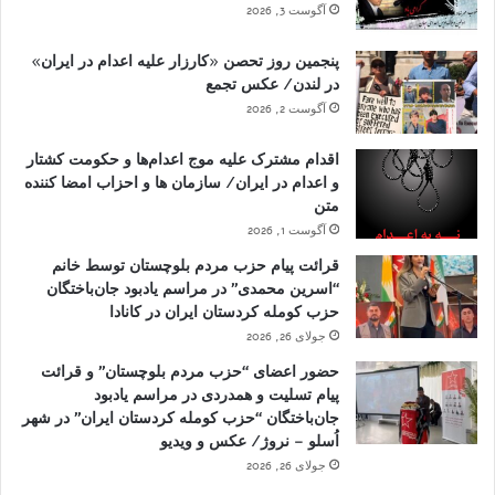
آگوست 3, 2026
پنجمین روز تحصن «کارزار علیه اعدام در ایران»
در لندن/ عکس تجمع
آگوست 2, 2026
اقدام مشترک علیه موج اعدام‌ها و حکومت کشتار
و اعدام در ایران/ سازمان ها و احزاب امضا کننده
متن
آگوست 1, 2026
قرائت پیام حزب مردم بلوچستان توسط خانم
“اسرین محمدی” در مراسم یادبود جان‌باختگان
حزب کومله کردستان ایران در کانادا
جولای 26, 2026
حضور اعضای “حزب مردم بلوچستان” و قرائت
پیام تسلیت و همدردی در مراسم یادبود
جان‌باختگان “حزب کومله کردستان ایران” در شهر
اُسلو – نروژ/ عکس و ویدیو
جولای 26, 2026