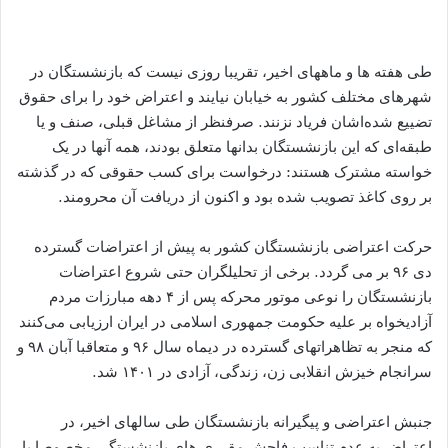
طی هفته ها و ماههای اخیر، تقریبا روزی نیست که بازنشستگان در
شهرهای مختلف کشور به خیابان نیایند و اعتراض خود را برای حقوق
تضییع شده‌اشان فریاد نزنند. صرفنظر از مشاغل قبلی، صنف و یا
طبقه‌ای که این بازنشستگان بدانها متعلق بودند، همه آنها در یک
خواسته مشترک هستند: درخواست برای کسب حقوقی که در گذشته
بر روی کاغذ تصویب شده بود و اکنون از دریافت آن محرومند.
حرکت اعتراضی بازنشستگان کشور به پیش از اعتراضات گسترده
دی ۹۶ بر می گردد. برخی از تحلیلگران حتی شروع اعتراضات
بازنشستگان را نوعی موتور محرکه پس از ۴ دهه مبارزات مردم
آزادیخواه بر علیه حکومت جمهوری اسلامی در ایران ارزیابی می‌کنند
که منجر به تظاهراتهای گسترده در دیماه سال ۹۶ و متعاقبا آبان ۹۸ و
سرانجام خیزش انقلابی زن، زندگی، آزادی در ۱۴۰۱ شد.
جنبش اعتراضی و پیگیرانه بازنشستگان طی سالهای اخیر، در
اعتراض به عدم تناسب فاحش مقرری های بازنشستگی مخصوصا با