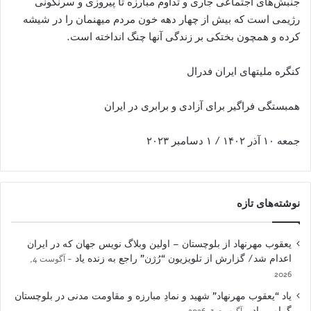
جنبش‌های اجتماعی جاری و تداوم مبارزه تا پیروزی و سرنگونی
رژیمی است که بیش از چهار دهه خون مردم میهنمان را در شیشه
کرده و همچون بختکی بر زندگی آنها چنگ انداخته است.
کنگره ملیتهای ایران فدرال
همبستگی فراگیر برای آزادی و برابری در ایران
جمعه ۱۰ آذر ۱۴۰۲ / ۱ دسامبر ۲۰۲۳
نوشته‌های تازه
یعقوب مهرنهاد از بلوچستان – اولین وبلاگ نویس جهان که در ایران
اعدام شد/ گزارش از تلویزیون “رُژن” راجع به زنده یاد
آگوست 4,
2026
یاد “یعقوب مهرنهاد” شهید و نمادِ مبارزه و مقاومت مدنی در بلوچستان
گرامی باد
آگوست 3, 2026