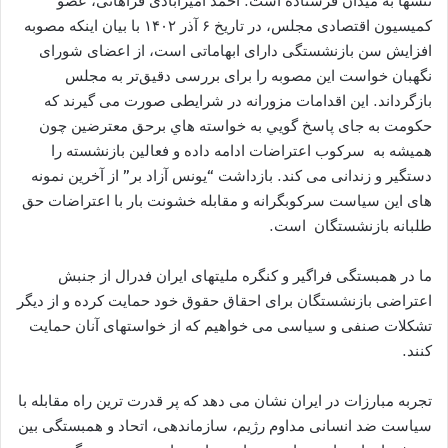
تنشها به میدان فرستاده است. احمد امیرآبادی فراهانی، عضو
کمیسیون اقتصادی مجلس، در تاریخ ۶ آذر ۱۴۰۲ با بیان اینکه مصوبه
افزایش سن بازنشستگی دارای ابهاماتی است، از اعضای شورای
نگهبان خواست این مصوبه را برای بررسی دقیق‌تر به مجلس
بازگرداند. این اقدامات مزورانه در شرایطی صورت می گیرند که
حکومت به جای پاسخ گويي به خواسته هاي برحق معترضين چون
همیشه به سرکوب اعتراضات ادامه داده و فعالین بازنشسته را
دستگیر و زندانی می کند. بازداشت “يونس آزاد‌ بر” از آخرین نمونه
های این سیاست سرکوبگرانه و مقابله خشونت بار با اعتراضات حق
طلبانه بازنشستگان است.
ما در همبستگی فراگیر و کنگره ملیتهای ایران فدرال از جنبش
اعتراضی بازنشستگان برای احقاق حقوق خود حمایت کرده و از دیگر
تشکلات صنفی و سیاسی می خواهیم که از خواستهای آنان حمایت
کنند.‎
تجربه مبارزات در ایران نشان می دهد که پر قدرت ترین راه مقابله با
سیاست ضد انسانی مداوم رژیم، سازماندهی، اتحاد و همبستگی بین