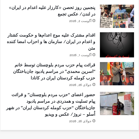
پنجمین روز تحصن «کارزار علیه اعدام در ایران»
در لندن/ عکس تجمع
آگوست 2, 2026
اقدام مشترک علیه موج اعدام‌ها و حکومت کشتار
و اعدام در ایران/ سازمان ها و احزاب امضا کننده
متن
آگوست 1, 2026
قرائت پیام حزب مردم بلوچستان توسط خانم
“اسرین محمدی” در مراسم یادبود جان‌باختگان
حزب کومله کردستان ایران در کانادا
جولای 26, 2026
حضور اعضای “حزب مردم بلوچستان” و قرائت
پیام تسلیت و همدردی در مراسم یادبود
جان‌باختگان “حزب کومله کردستان ایران” در شهر
اُسلو – نروژ/ عکس و ویدیو
جولای 26, 2026