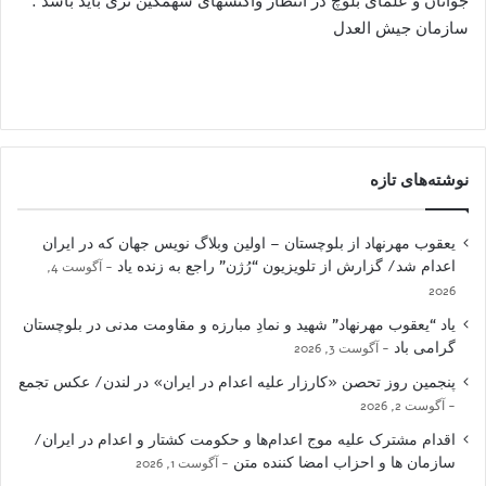
جوانان و علمای بلوچ در انتظار واکنشهای سهمگین تری باید باشد .
سازمان جیش العدل
نوشته‌های تازه
یعقوب مهرنهاد از بلوچستان – اولین وبلاگ نویس جهان که در ایران
اعدام شد/ گزارش از تلویزیون “رُژن” راجع به زنده یاد
آگوست 4,
2026
یاد “یعقوب مهرنهاد” شهید و نمادِ مبارزه و مقاومت مدنی در بلوچستان
گرامی باد
آگوست 3, 2026
پنجمین روز تحصن «کارزار علیه اعدام در ایران» در لندن/ عکس تجمع
آگوست 2, 2026
اقدام مشترک علیه موج اعدام‌ها و حکومت کشتار و اعدام در ایران/
سازمان ها و احزاب امضا کننده متن
آگوست 1, 2026