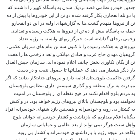
چندین خودرو نظامی قصد نزدیک شدن به پاسگاه کهیر را داشتند که
با دو تله انفجاری بکار گرفته شده دو تن از این خودروها با بیش از ده
تن از نیروها منهدم گشت.بنا به گزارشهای اولیه در این دو انفجارو
حمله به پاسگاه بیش از ده تن از نیروها به هلاکت رسیده و تعدادی
زخمی برجای گذاشته است خبرگزاریهای وابسته به رژیم تعداد
نیروهای به هلاکت رسیده را تا کنون سه تن بنام های سروان غلامی،
گروهبان مهدی حاج عرب و صادق میانکی و تعداد زخمی ها را هفت
تن از یگان تکاوری بخش چانف اعلام نموده اند. سازمان جیش العدل
بار دیگر هشدار می دهد که عملیاتها تا حصول نتیجه و در دست
گرفتن حاکمیت بلوچستان ادامه دارد و نیروهای جنایتکار بدانند که اگر
مبادرت به ترک منطقه و واگذاری سیستم اداری ،نظامی بلوچستان
به مردم بلوچ اقدام نکنند در هیچ نقطه ای از بلوچستان در امنیت
نخواهند بود و بلوچستان باتلاق نیروهای رژیم خواهد بود. در واکنش
به کشتار بی رویه و خودسرانه و همچنین بازداشتهای خودسرانه افراد
بیگناه اعلام میداریم که بازداشت و کشتار خودسرانه جوانان بلوچ
واهل سنت هرگز نمی تواند از بعد نظامی و عملیاتی سازمان
بکاهد،در نتیجه رژیم با بازداشتهای خودسرانه و کشتار بی رویه