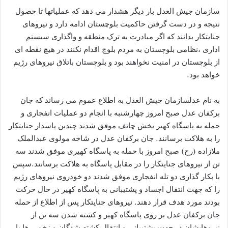
سازمان جیش العدل بار دیگر هشدار می دهد که عملیاتها تا حصول
نتیجه و در دست گرفتن حاکمیت بلوچستان ادامه دارد و نیروهای
جنایتکار بدانند که اگر مبادرت به ترک منطقه و واگذاری سیستم
اداری ،نظامی بلوچستان به مردم بلوچ اقدام نکنند در هیچ نقطه ای
از بلوچستان در امنیت نخواهند بود و بلوچستان باتلاق نیروهای رژیم
خواهد بود.
به نام عدلسازمان جیش العدل به اطلاع عموم می رساند که جان
برکفان عدل صبح امروز چهارشنبه با انجام دو عملیات انفجاری و
حمله به پاسگاه کهیر بخش چانف موفق شدند چندین پاسدار جنایتکار
را به هلاکت برسانند. جان برکفان عدل در شاخه مولوی عبدالملک
ملازاده (رح) صبح امروز با حمله به پاسگاه کهیری موفق شدند سه
تن از نیروهای جنایتکار را در مقابل پاسگاه به هلاکت برسانند.سپس
با بکار گذاری دو تله انفجاری موفق شدند دو خودروی نیروهای رژیم
را که جهت انتقال اجساد و پشتیبانی به پاسگاه کهیر در حال حرکت
بودند مورد هدف قرار دهند. نیروهای جنایتکار پس از اطلاع از حمله
جان برکفان عدل بر روی پاسگاه کهیر و کشته شدن سه تن از
نیروهایشان در جهت پشتیبانی و انتقال کشته شدگان و زخمی ها با