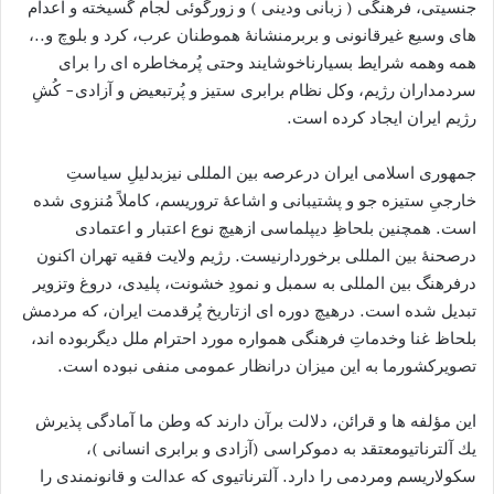
جنسیتی، فرهنگی ( زبانی ودینی ) و زورگوئى لجام گسيخته و اعدام
هاى وسيع غيرقانونى و بربرمنشانۀ هموطنان عرب، كرد و بلوچ و..،
همه وهمه شرايط بسيارناخوشايند وحتى پُرمخاطره اى را براى
سردمداران رژيم، وکل نظام برابری ستیز و پُرتبعیض و آزادی- کُشِ
رژیم ايران ايجاد كرده است.
جمهورى اسلامى ایران درعرصه بين المللى نيزبدليلِ سياستِ
خارجىِ ستیزه جو و پشتيبانى و اشاعۀ تروريسم، كاملاً مُنزوى شده
است. همچنين بلحاظِ ديپلماسى ازهيچ نوع اعتبار و اعتمادى
درصحنۀ بین المللی برخوردارنيست. رژيم ولایت فقیه تهران اكنون
درفرهنگ بين المللى به سمبل و نمودِ خشونت، پليدى، دروغ وتزوير
تبديل شده است. درهيچ دوره اى ازتاريخ پُرقدمت ايران، كه مردمش
بلحاظ غنا وخدماتِ فرهنگى همواره مورد احترام ملل ديگربوده اند،
تصويركشورما به اين ميزان درانظار عمومى منفى نبوده است.
اين مؤلفه ها و قرائن، دلالت برآن دارند كه وطن ما آمادگى پذيرش
يك آلترناتيومعتقد به دموکراسی (آزادی و برابری انسانی )،
سکولاریسم ومردمی را دارد. آلترناتيوى كه عدالت و قانونمندی را