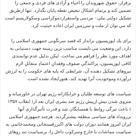
برقرار، حقوق شهروندان را احياء و آزادى هاى فردى و جمعى را
تضمين كند و برتمام اشکال تبعیض نقطه پایان بگذارد. تنها ازطريق
تشكيل دولتى ملی- مردمى واستقراردموكراسى وسکولاریسم است
كه مي توان از ملت و سرزمين ايران اعاده حيثيت كرد.
براى يك اپوزيسيون برانداز كه قصد سرنگونى جمهورى اسلامى را
دارد، اين وضعيت مى بايست مناسب ترين زمينه جهت دستيابى به
اهداف مورد نظر را فراهم مى ساخت. ليكن بدليل عدم توانمندى
كافى اپوزيسيون، پراكندگىِ صفوف وفقدانِ اعتمادِ متقابلِ لازم
نيروهاى تشكيل دهنده آن، شرايطى كه پايه هاى حكومت را به لرزش
درآورده وموجوديت آنرا تهديد كند، هنوزايجاد نشده است.
سیاست های توسعه طلبان و خرابکارانه رژیم تهران در خاورمیانه و
منزوی شدن بیش ازپیش رژیم ضد بشری ايران بعد از( انقلاب ۱۳۵۷
) باعث تیرگی روابط با همسایگان شد و قدرت تأثيرگذارى آنها
بررويداد هاى سياسى منطقه بيشترگردید. هرچند جمهورى اسلامى
ایران امروز همانند دوران دولت های اکبررفسنجانی ومحمدخاتمی به
سیاست مماشات با خارج وسرکوب داخل را، برسیاست تند روهای