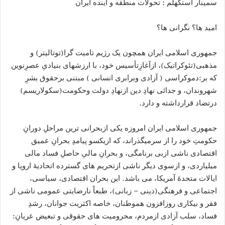
سمينار استكهلم : تحولات منطقه و آينده ايران
اميد ها؟ نگرانى ها؟
جمهورى اسلامى ايران همچون یک رژیم تامیت گرا(توتالیتر) و
مذهبی(تئوکراتیک)، ازآغازِتأسیس خود، با ارزشهای بنیادیِ عصرِنوین
که بر:دموکراسی ( آزادی وبرابری انسانی ) مبتنی برحقوق بشرِ
شهروندان، و جدائی نهادِ دین ازنهادِ دولت وحکومت(سکولاریسم)
درتضاد قرارداشته و دارد.
جمهورى اسلامى ايران امروزه يكى ازبحرانى ترين مراحلِ دورانِ
حكومتِ خود را از سرميگذراند، که ازیکسو پیامدِ بحرانِ عميق
اقتصادى ناشی ازبی برنامگی، و بحرانِ مالىِ حاصلِ فساد مالی
میلیاردی، و ازسوی دیگر ناشی ازتحريم هاى گسترده اتحاديۀ اروپا و
ايالات متحدۀ آمريكا، می باشد. این بحران اقتصادی، سیاسی،
اجتماعی و فرهنگی(دینی – زبانی)، طبعاً نارضايتى عمومى ناشى از
فقر و بيكارى روزافزون هموطنان، خاصه اكثريت جوانان، رشدِ
فساد، سلب آزادى ازمردم، محروميت هاى حقوقى و تبعیض عریانِ: