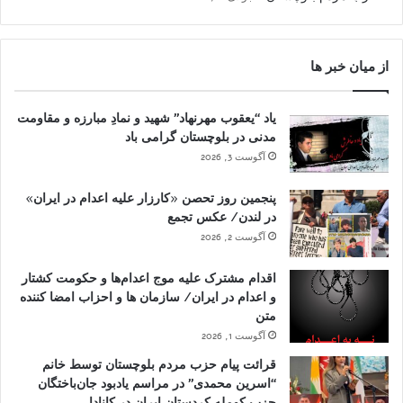
از میان خبر ها
یاد “یعقوب مهرنهاد” شهید و نمادِ مبارزه و مقاومت
مدنی در بلوچستان گرامی باد
آگوست 3, 2026
پنجمین روز تحصن «کارزار علیه اعدام در ایران»
در لندن/ عکس تجمع
آگوست 2, 2026
اقدام مشترک علیه موج اعدام‌ها و حکومت کشتار
و اعدام در ایران/ سازمان ها و احزاب امضا کننده
متن
آگوست 1, 2026
قرائت پیام حزب مردم بلوچستان توسط خانم
“اسرین محمدی” در مراسم یادبود جان‌باختگان
حزب کومله کردستان ایران در کانادا