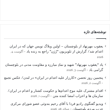
نوشته‌های تازه
یعقوب مهرنهاد از بلوچستان – اولین وبلاگ نویس جهان که در ایران
اعدام شد/ گزارش از تلویزیون “رُژن” راجع به زنده یاد
آگوست 4,
2026
یاد “یعقوب مهرنهاد” شهید و نمادِ مبارزه و مقاومت مدنی در بلوچستان
گرامی باد
آگوست 3, 2026
پنجمین روز تحصن «کارزار علیه اعدام در ایران» در لندن/ عکس تجمع
آگوست 2, 2026
اقدام مشترک علیه موج اعدام‌ها و حکومت کشتار و اعدام در ایران/
سازمان ها و احزاب امضا کننده متن
آگوست 1, 2026
ویدیو گفتگوی رادیو فردا با آقای رحیم بندوئی عضو شورای مرکزی
حزب مردم بلوچستان
جولای 28, 2026