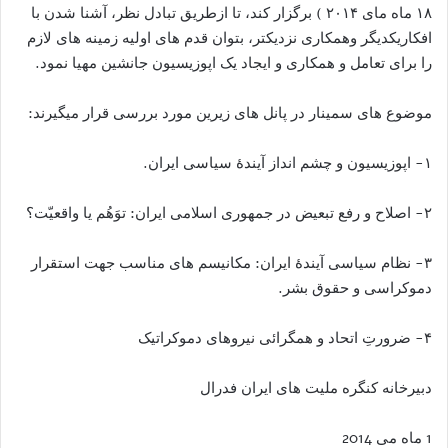
۱۸ ماه مای ۲۰۱۴ ) برگزار کند، تا ازطريق تبادل نظر، آشنا شدن با
افكاريكديگر وهمكارى نزديكتر، بتوان قدم های اولیه زمينه هاى لازم
را براى تعامل و همکاری و ایجاد یک اپوزيسيون جانشین مهيا نمود.
موضوع هاى سمينار در پانل هاى زيرين مورد بررسى قرار ميگيرند:
۱- اپوزیسیون و چشم انداز آیندۀ سیاسی ایران.
۲- اصلاح و رفع تبعیض در جمهوری اسلامی ایران: توَهُم یا واقعیّت؟
۳- نظام سیاسی آیندۀ ایران: مکانیسم های مناسب جهت استقرار
دموکراسی و حقوق بشر.
۴- ضرورتِ اتحاد و همگرائی نیروهای دموکراتیک
دبیرخانه کنگره ملیت های ایران فدرال
1 ماه می 2014