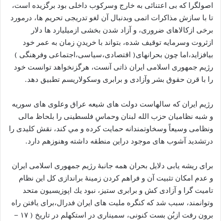
اصولگرا که بی اعتنائی به خارج وسرکوب داخلی بود برگزیده است،
تا با سازش مذاكرات اتمى وبدنبال آن لغو تدریجی تحريم ها، درمورد
برخى ازكالاهاى ضرورى، و آزاد شدن بخشى ازميليارد ها دلار
ازثروت وسرمايه توقيف شده، بتواند با خریدنِ زمان به عمر خود
بیافزاید،اما چون بحرانهای( اقتصادی،سیاسی،اجتماعی وفرهنگی )
رژیم جمهورى اسلامى ایران ذاتی آنست، هرگزنخواهد توانست خود
را با قرن حقوق بشر وآزادی و برابری وسکولاریسم تطبیق دهد.
رژيم ایران كه سالهاست دولت هاى شيعه عراق وعلوی های سوريه
و شبه نظاميان حزب الله لبنان وحماسِ فلسطينى را بلحاظ مالى
ونظامى وسيعاً وسخاوتمندانه حمايت کرده و مي كند، نقش كليدى را
درتشديد آشوب هاى موجود دراين منطقه داشته وهنوزهم دارد.
براى ريشه يابى دلايل بحران همه جانبۀ رژيم جمهورى اسلامى ایران
و عدم امکان تثبيت آن و فراهم کردن زمینۀ براندازی کل این نظام
تامیت گرا و آزادی کش و برابری ستیز، نبود يك اپوزيسيون متحد
وتوانمند، سبب شد که کنگره ملیت های ایران فدرال،برای يافتن راه
برون رفت ازبُن بست كنونى، سمينارى در استكهلم در تاریخ ( ۱۷ –