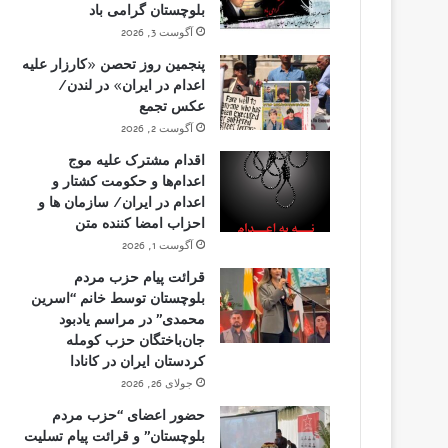
بلوچستان گرامی باد
آگوست 3, 2026
پنجمین روز تحصن «کارزار علیه
اعدام در ایران» در لندن/
عکس تجمع
آگوست 2, 2026
اقدام مشترک علیه موج
اعدام‌ها و حکومت کشتار و
اعدام در ایران/ سازمان ها و
احزاب امضا کننده متن
آگوست 1, 2026
قرائت پیام حزب مردم
بلوچستان توسط خانم “اسرین
محمدی” در مراسم یادبود
جان‌باختگان حزب کومله
کردستان ایران در کانادا
جولای 26, 2026
حضور اعضای “حزب مردم
بلوچستان” و قرائت پیام تسلیت