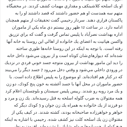
او يك اسلحه كلاشينكف و مقداري مهمات كشف كردند. در مخفيگاه
متهم سه همدست او هم حضور داشتند كه قصد داشتند او را به
پاكستان فراري دهند. سردار رحيمي گفت تحقيقات از متهم همچنان
ادامه دارد. در ساعت 12 ظهر روز بيستم دي ماه يكي از ماموران
اداره بهداشت نصرآباد با پليس تماس گرفت و گفت كه براي تزريق
واكسن هپاتيت به اعضاي يك خانواده از اهالي اين روستا به خانه آنها
رفته است. با توجه به اينكه در اين روستا خانه‌ها طوري ساخته
شده‌اند كه ديوارهاي‌شان كوتاه است و از بيرون مي‌شود داخل خانه
را ديد اين مامور بهداشت از بيرون متوجه جسد خوني فردي در نزديك
در ورودي داخلي مي‌شود و وقتي دخل مي‌رود 7 جسد ديگر را مي‌بيند
كه در كنار هم افتاده‌اند. او موضوع را به پليس اطلاع داده است. با
حضور ماموران در محل آنها با جسد آغشته به خون پنج كودك، دو زن
و يك مرد روبه رو شدند. رييس پليس سيستان و بلوچستان اعلام كرد
همه مقتولان به ضرب گلوله اسلحه به قتل رسيده‌اند. يك زن و مرد و
دو فرزند از يك خانواده به همراه يك زن جوان و 3 كودك ديگر كه
خواهر و خواهر‌زاده صاحبخانه بودند، كشته شدند. در كيف يكي از
مقتولان زن يك اسلحه كلت نيز كشف شده. رحيمي با اشاره به اينكه
هيچ كدام از همسايه‌ها صداي شليك را نشنيده‌اند، افزود: به نظر