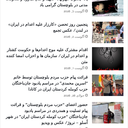
مدنی در بلوچستان گرامی باد
آگوست 3, 2026
پنجمین روز تحصن «کارزار علیه اعدام در ایران»
در لندن/ عکس تجمع
آگوست 2, 2026
اقدام مشترک علیه موج اعدام‌ها و حکومت کشتار
و اعدام در ایران/ سازمان ها و احزاب امضا کننده
متن
آگوست 1, 2026
قرائت پیام حزب مردم بلوچستان توسط خانم
“اسرین محمدی” در مراسم یادبود جان‌باختگان
حزب کومله کردستان ایران در کانادا
جولای 26, 2026
حضور اعضای “حزب مردم بلوچستان” و قرائت
پیام تسلیت و همدردی در مراسم یادبود
جان‌باختگان “حزب کومله کردستان ایران” در شهر
اُسلو – نروژ/ عکس و ویدیو