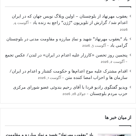
یعقوب مهرنهاد از بلوچستان – اولین وبلاگ نویس جهان که در ایران
اعدام شد/ گزارش از تلویزیون “رُژن” راجع به زنده یاد
آگوست 4,
2026
یاد “یعقوب مهرنهاد” شهید و نمادِ مبارزه و مقاومت مدنی در بلوچستان
گرامی باد
آگوست 3, 2026
پنجمین روز تحصن «کارزار علیه اعدام در ایران» در لندن/ عکس تجمع
آگوست 2, 2026
اقدام مشترک علیه موج اعدام‌ها و حکومت کشتار و اعدام در ایران/
سازمان ها و احزاب امضا کننده متن
آگوست 1, 2026
ویدیو گفتگوی رادیو فردا با آقای رحیم بندوئی عضو شورای مرکزی
حزب مردم بلوچستان
جولای 28, 2026
از میان خبر ها
یاد “یعقوب مهرنهاد” شهید و نمادِ مبارزه و مقاومت