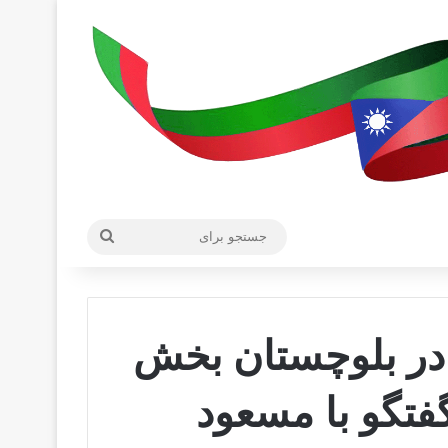
جستجو
برای
در بلوچستان بخش
فتگو با مسعود