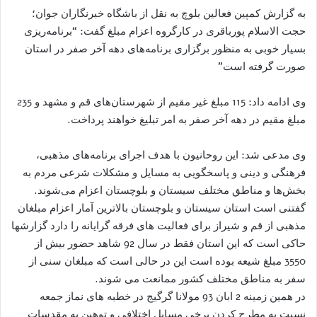
به گزارش کمپین فعالین بلوچ به نقل از باشگاه خبرنگاران جوان؛
حجت الاسلام پورباقری در كارگروه اعزام مبلغ گفت: “برنامه‌ریزی
بسیار خوبی به منظور برگزاری برنامه‌های دهه آخر صفر در استان
صورت گرفته است”
وی ادامه داد: 115 مبلغ غیر مقیم از شهرستان‌های قم و مشهد و 235
مبلغ مقیم در دهه آخر صفر به امر تبلیغ خواهند پرداخت.
وی مدعی شد: این روحانیون با هدف اجرای برنامه‌‌های مذهبی،
فرهنگی و دینی و پاسخگویی به مسایل و مشکلات شرعی مردم به
بخش‌ها و مناطق مختلف سیستان و بلوچستان اعزام می‌شوند.
گفتنی است استان سیستان و بلوچستان بالاترین آمار اعزام مبلغان
مذهبی از قم و شیراز برای فعالیت های فرقه گرایانه را دارد گزارشها
حاکی است که این استان فقط در سال 92 شاهد حضور بیش از
3550 مبلغ شیعه بوده است این در حالی است که مبلغان سنی از
سفر به مناطق مختلف کشور ممانعت می شوند.
در همین زمینه 2 ابان 93 مولانا گرگیج در خطبه های نماز جمعه
نسبت به مطرح کردن برخی مسایل اختلافی و توهین به مقدسات