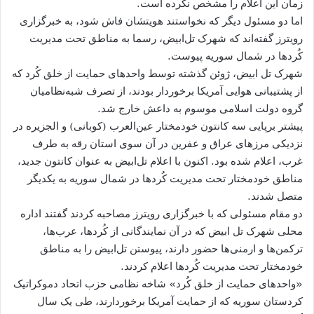
زمان این اعلام را مشخص نکرده است.
اما دو مسئول دیگر که نخواستند هویتشان فاش شود، به خبرگزاری
رویترز گفته‌اند که شهرک تل‌ابیض، رسما به مناطق تحت مدیریت
کُردها در شمال سوریه پیوست.
شهرک تل ابیض، ژوئن گذشته توسط واحدهای حمایت از خلق کُرد که
از پشتیبانی هوایی آمریکا برخوردار بودند، از تصرف شبه‌نظامیان
گروه دولت اسلامی موسوم به داعش خارج شد.
پیشتر برپایی سه کانتون خودمختار عین‌العرب (کوبانی) و الجزیره در
نزدیکی مرزهای عراق و عفرین در آن سوی استان رقه به طرف
غرب، اعلام شده بود. اکنون با اعلام تل‌ابیض به عنوان کانتون جدید،
مناطق خودمختار تحت مدیریت کُردها در شمال سوریه به یکدیگر
متصل شدند.
دو مقام مسئولی که با خبرگزاری رویترز مصاحبه کردند گفتند اداره
محلی شهرک تل ابیض که در آن نمایندگانی از کُردها، عرب‌ها،
ترکمن‌ها و ارمنی‌ها حضور دارند، پیوستن تل‌ابیض را به مناطق
خودمختار تحت مدیریت کُردها اعلام کردند.
«واحدهای حمایت از خلق کُرد» شاخه نظامی حزب اتحاد دموکراتیک
کردستان سوریه که از حمایت آمریکا برخوردارند، طی یک سال