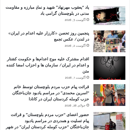
یاد “یعقوب مهرنهاد” شهید و نمادِ مبارزه و مقاومت
مدنی در بلوچستان گرامی باد
آگوست 3, 2026
پنجمین روز تحصن «کارزار علیه اعدام در ایران»
در لندن/ عکس تجمع
آگوست 2, 2026
اقدام مشترک علیه موج اعدام‌ها و حکومت کشتار
و اعدام در ایران/ سازمان ها و احزاب امضا کننده
متن
آگوست 1, 2026
قرائت پیام حزب مردم بلوچستان توسط خانم
“اسرین محمدی” در مراسم یادبود جان‌باختگان
حزب کومله کردستان ایران در کانادا
جولای 26, 2026
حضور اعضای “حزب مردم بلوچستان” و قرائت
پیام تسلیت و همدردی در مراسم یادبود
جان‌باختگان “حزب کومله کردستان ایران” در شهر