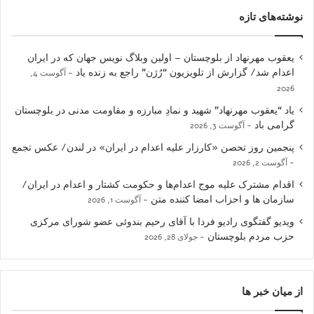
نوشته‌های تازه
یعقوب مهرنهاد از بلوچستان – اولین وبلاگ نویس جهان که در ایران
اعدام شد/ گزارش از تلویزیون “رُژن” راجع به زنده یاد
آگوست 4,
2026
یاد “یعقوب مهرنهاد” شهید و نمادِ مبارزه و مقاومت مدنی در بلوچستان
گرامی باد
آگوست 3, 2026
پنجمین روز تحصن «کارزار علیه اعدام در ایران» در لندن/ عکس تجمع
آگوست 2, 2026
اقدام مشترک علیه موج اعدام‌ها و حکومت کشتار و اعدام در ایران/
سازمان ها و احزاب امضا کننده متن
آگوست 1, 2026
ویدیو گفتگوی رادیو فردا با آقای رحیم بندوئی عضو شورای مرکزی
حزب مردم بلوچستان
جولای 28, 2026
از میان خبر ها