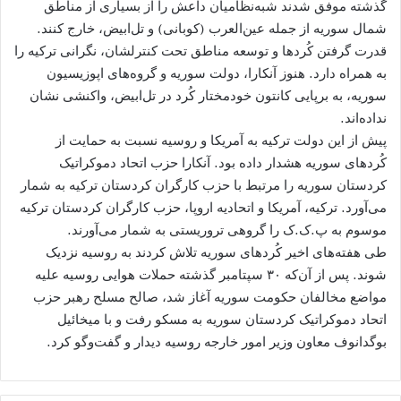
گذشته موفق شدند شبه‌نظامیان داعش را از بسیاری از مناطق
شمال سوریه از جمله عین‌العرب (کوبانی) و تل‌ابیض، خارج کنند.
قدرت گرفتن کُردها و توسعه مناطق تحت کنترلشان، نگرانی ترکیه را
به همراه دارد. هنوز آنکارا، دولت سوریه و گروه‌های اپوزیسیون
سوریه، به برپایی کانتون خودمختار کُرد در تل‌ابیض، واکنشی نشان
نداده‌اند.
پیش از این دولت ترکیه به آمریکا و روسیه نسبت به حمایت از
کُردهای سوریه هشدار داده بود. آنکارا حزب اتحاد دموکراتیک
کردستان سوریه را مرتبط با حزب کارگران کردستان ترکیه به شمار
می‌آورد. ترکیه، آمریکا و اتحادیه اروپا، حزب کارگران کردستان ترکیه
موسوم به پ.ک.ک را گروهی تروریستی به شمار می‌آورند.
طی هفته‌های اخیر کُردهای سوریه تلاش کردند به روسیه نزدیک
شوند. پس از آن‌که ۳۰ سپتامبر گذشته حملات هوایی روسیه علیه
مواضع مخالفان حکومت سوریه آغاز شد، صالح مسلح رهبر حزب
اتحاد دموکراتیک کردستان سوریه به مسکو رفت و با میخائیل
بوگدانوف معاون وزیر امور خارجه روسیه دیدار و گفت‌وگو کرد.