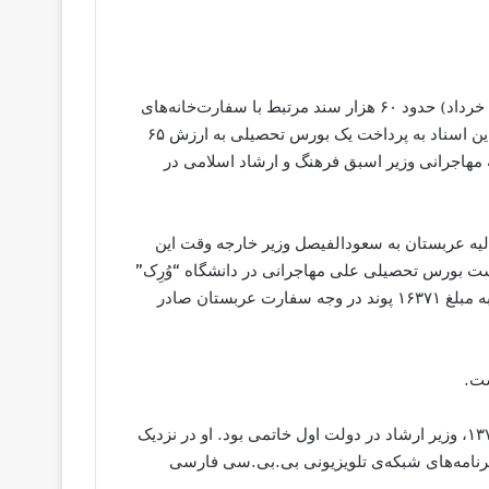
تقاطع: وب‌سایت افشاگر “ویکی‌لیکس”، روز جمعه (۱۹ ژوئن-۲۹ خرداد) حدود ۶۰ هزار سند مرتبط با سفارت‌خانه‌های
عربستان سعودی در کشورهای مختلف را منتشر کرد که یکی از این اسناد به پرداخت یک بورس تحصیلی به ارزش ۶۵
ه مهاجرانی وزیر اسبق فرهنگ و ارشاد اسلامی در
ن ۱۳۹۰) برمی‌گردد، وزارت مالیه عربستان به سعودالفیصل وزیر خارجه وقت این
ت بورس تحصیلی علی مهاجرانی در دانشگاه “وُرِک”
(Warwick) به اجرا درآمده و چک سال اول این بورس چهارساله به مبلغ ۱۶۳۷۱ پوند در وجه سفارت عربستان صادر
ست.
گفتنی است عطاءالله مهاجرانی در فاصله‌ی سال‌های ۱۳۷۶ تا ۱۳۷۹، وزیر ارشاد در دولت اول خاتمی بود. او در نزدیک
 برنامه‌های شبکه‌ی تلویزیونی بی.بی.سی فارسی