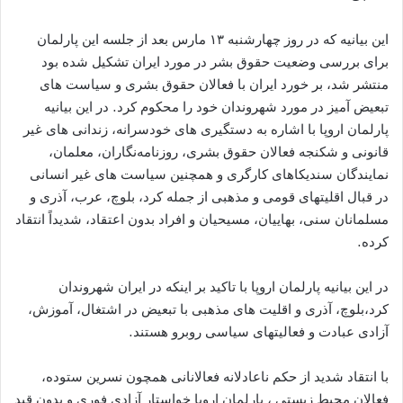
این بیانیه که در روز چهارشنبه ۱۳ مارس بعد از جلسه این پارلمان
برای بررسی وضعیت حقوق بشر در مورد ایران تشکیل شده بود
منتشر شد، بر خورد ایران با فعالان حقوق بشری و سیاست های
تبعیض آمیز در مورد شهروندان خود را محکوم کرد. در این بیانیه
پارلمان اروپا با اشاره به دستگیری های خودسرانه، زندانی های غیر
قانونی و شکنجه فعالان حقوق بشری، روزنامه‌نگاران، معلمان،
نمایندگان سندیکاهای کارگری و همچنین سیاست های غیر انسانی
در قبال اقلیتهای قومی و مذهبی از جمله کرد، بلوچ، عرب، آذری و
مسلمانان سنی، بهاییان، مسیحیان و افراد بدون اعتقاد، شدیداً انتقاد
کرده.
در این بیانیه پارلمان اروپا با تاکید بر اینکه در ایران شهروندان
کرد،بلوچ، آذری و اقلیت های مذهبی با تبعیض در اشتغال، آموزش،
آزادی عبادت و فعالیتهای سیاسی روبرو هستند.
با انتقاد شدید از حکم ناعادلانه فعالانانی همچون نسرین ستوده،
فعالان محیط زیستی ، پارلمان اروپا خواستار آزادی فوری و بدون قید