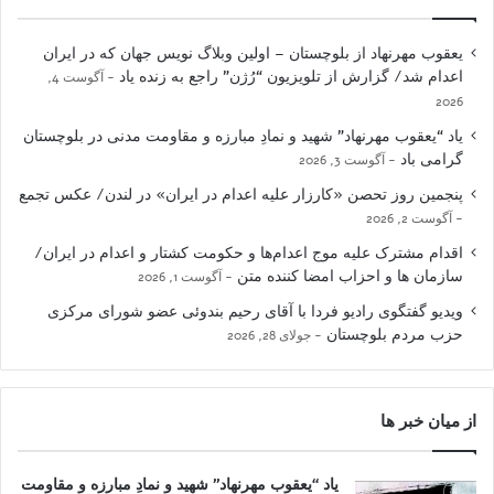
یعقوب مهرنهاد از بلوچستان – اولین وبلاگ نویس جهان که در ایران
اعدام شد/ گزارش از تلویزیون “رُژن” راجع به زنده یاد
آگوست 4,
2026
یاد “یعقوب مهرنهاد” شهید و نمادِ مبارزه و مقاومت مدنی در بلوچستان
گرامی باد
آگوست 3, 2026
پنجمین روز تحصن «کارزار علیه اعدام در ایران» در لندن/ عکس تجمع
آگوست 2, 2026
اقدام مشترک علیه موج اعدام‌ها و حکومت کشتار و اعدام در ایران/
سازمان ها و احزاب امضا کننده متن
آگوست 1, 2026
ویدیو گفتگوی رادیو فردا با آقای رحیم بندوئی عضو شورای مرکزی
حزب مردم بلوچستان
جولای 28, 2026
از میان خبر ها
یاد “یعقوب مهرنهاد” شهید و نمادِ مبارزه و مقاومت