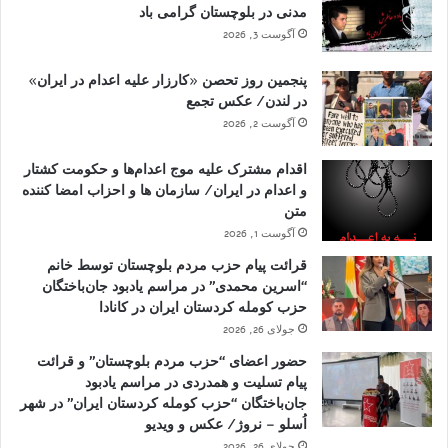
مدنی در بلوچستان گرامی باد
آگوست 3, 2026
پنجمین روز تحصن «کارزار علیه اعدام در ایران»
در لندن/ عکس تجمع
آگوست 2, 2026
اقدام مشترک علیه موج اعدام‌ها و حکومت کشتار
و اعدام در ایران/ سازمان ها و احزاب امضا کننده
متن
آگوست 1, 2026
قرائت پیام حزب مردم بلوچستان توسط خانم
“اسرین محمدی” در مراسم یادبود جان‌باختگان
حزب کومله کردستان ایران در کانادا
جولای 26, 2026
حضور اعضای “حزب مردم بلوچستان” و قرائت
پیام تسلیت و همدردی در مراسم یادبود
جان‌باختگان “حزب کومله کردستان ایران” در شهر
اُسلو – نروژ/ عکس و ویدیو
جولای 26, 2026