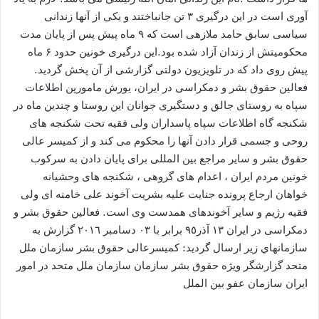
آوری است در این درگیری ۳ تن جانباختند و یکی از آنها زندانی
سیاسی سابق حامد ملازهی است که ۹ ماه پیش پس از پایان مدت
محکومیتش از زندان آزاد شده بود.این درگیری خونین حدود ۶ ماه
پیش روی داد که در تلویزیون دولتی گزارشی از آن پخش گردید.
فعالین حقوق بشر و دمکراسی در ایران، یورش مامورین اطلاعات
سپاه به روستای جالق و دستگیری جوانان این روستا و چندین ماه در
شکنجه گاه اطلاعات سپاه پاسداران ولی فقیه تحت شکنجه های
روحی و جسمی قرار دادن آنها را محکوم می کند و از کمیسر عالی
حقوق بشر و سایر مراجع بین المللی برای پایان دادن به سرکوب
خونین مردم ایران ، اعدام های گروهی ، شکنجه های وحشیانه
خواهان ارجاع پرونده جنایت علیه بشریت آخوند علی خامنه ای ولی
فقیه رژیم و سایر آخوندهای همدست وی است. فعالين حقوق بشر و
دمكراسى در ايران ۱۳ آذر٩٥ برابر با ۰۳ دسامبر ٢٠١٦ گزارش به
سازمانهاي زير ارسال گرديد: كميسرعالى حقوق بشر سازمان ملل
متحد گزارشگر ويژه حقوق بشر سازمان سازمان ملل متحد در امور
ایران سازمان عفو بين الملل