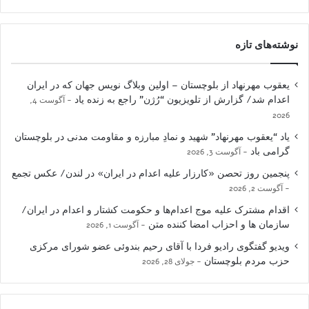
نوشته‌های تازه
یعقوب مهرنهاد از بلوچستان – اولین وبلاگ نویس جهان که در ایران
اعدام شد/ گزارش از تلویزیون “رُژن” راجع به زنده یاد
آگوست 4,
2026
یاد “یعقوب مهرنهاد” شهید و نمادِ مبارزه و مقاومت مدنی در بلوچستان
گرامی باد
آگوست 3, 2026
پنجمین روز تحصن «کارزار علیه اعدام در ایران» در لندن/ عکس تجمع
آگوست 2, 2026
اقدام مشترک علیه موج اعدام‌ها و حکومت کشتار و اعدام در ایران/
سازمان ها و احزاب امضا کننده متن
آگوست 1, 2026
ویدیو گفتگوی رادیو فردا با آقای رحیم بندوئی عضو شورای مرکزی
حزب مردم بلوچستان
جولای 28, 2026