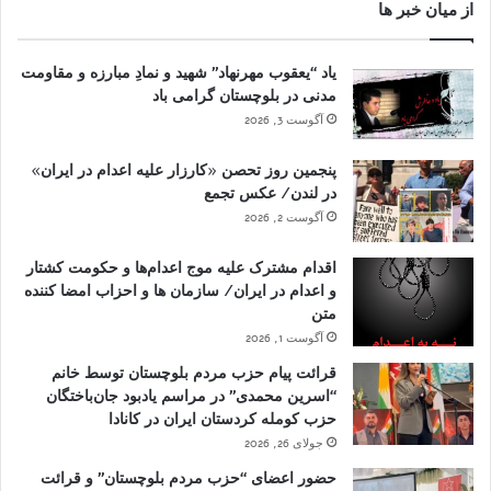
از میان خبر ها
یاد “یعقوب مهرنهاد” شهید و نمادِ مبارزه و مقاومت
مدنی در بلوچستان گرامی باد
آگوست 3, 2026
پنجمین روز تحصن «کارزار علیه اعدام در ایران»
در لندن/ عکس تجمع
آگوست 2, 2026
اقدام مشترک علیه موج اعدام‌ها و حکومت کشتار
و اعدام در ایران/ سازمان ها و احزاب امضا کننده
متن
آگوست 1, 2026
قرائت پیام حزب مردم بلوچستان توسط خانم
“اسرین محمدی” در مراسم یادبود جان‌باختگان
حزب کومله کردستان ایران در کانادا
جولای 26, 2026
حضور اعضای “حزب مردم بلوچستان” و قرائت