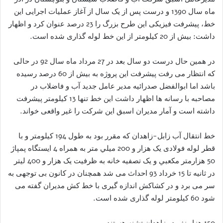
ماه سال 1390 و درست پس از یک سال از آغاز عملیات اجرایی این
خط، پیشرفت فیزیکی این طرح بزرگ را 23 درصد عنوان کرد و اظهار
داشت: بیش از 20 کیلومتر از این خط لوله گذاری شده است.
در همین حال درست دو سال بعد در 27 مرداد ماه سال 92 در حالی
که انتظار می رفت پیشرفت این پروژه به بیش از 60 درصد رسیده
باشد اما ابوالفضل صدرائیه مدیر عامل جدید آب و فاضلاب در
مصاحبه با رسانه ها اظهار داشت این خط تنها 13 کیلومتر پیشرفت
داشته است و آمار مدیران اسبق این شرکت را غیر واقعی خواند.
خط انتقال آب زابل-زاهدان که مقرر بود به طول 194 کيلومتر و با
قطر لوله‌ فولادی یک هزار و 200 ميلي متر به همراه 4 ايستگاه پمپاژ
50 هزارمتر مکعبي و يک تصفيه خانه به ظرفيت یک هزار و 400 ليتر
در ثانيه تا 15 خرداد 93 احداث می شد همچنان در کانون بی توجهی به
سر می برد و در کشاکش اندازه گیری با خط کش مدیران گفته می
شود 60 کیلومتر لوله گذاری شده است.
150 هزار نفر در زاهدان تشنه هستند