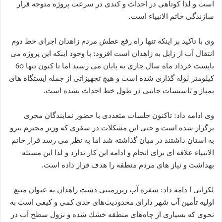
است و لذا کوتاهی در احداث و کندی در سرعت پروژه متوجه قرار
سازندگی خاتم الانبیاء است.
وی با تاکید بر اینکه تنها راه رفع عطش مردم زاهدان اجرای خط دوم
انتقال آب از زابل به زاهدان است افزود: با وجود اینکه این پروژه می
بایست خرداد ماه سال جاری به پایان می رسید اما تا کنون تنها 60
کیلومتر لوله گذاری شده است و هیچ تجهیزاتی از جمله ایستگاه های
پمپاژ و تاسیسات جانبی در طول خط احداث نشده است.
وی ادامه داد: تاکنون جلسات متعددی با حضور نمایندگان مجری
برگزار شده است و حتی این مشکلات در سفری که وزیر محترم نیرو
به استان داشتند در میان گذاشته شد اما به نظر می رسد قرار خاتم
الانبیاء علاقه ای برای انجام و ادامه این کار ندارد و لذا این مسئله
بهداشت و نیاز های مردم منطقه را هدف قرار داده است.
لکزایی ا دامه داد: سفره آب زيرزمينى دشت زاهدان به عنوان منبع
اوليه تأمين آب شهر داراى محدوديت‌هاى جدى كمى و كيفى است به
نحوى كه بسيارى از چاه‌هاى منطقه خشك شده و نزول سطح آب در