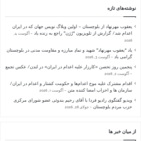
نوشته‌های تازه
یعقوب مهرنهاد از بلوچستان – اولین وبلاگ نویس جهان که در ایران
اعدام شد/ گزارش از تلویزیون “رُژن” راجع به زنده یاد
آگوست 4,
2026
یاد “یعقوب مهرنهاد” شهید و نمادِ مبارزه و مقاومت مدنی در بلوچستان
گرامی باد
آگوست 3, 2026
پنجمین روز تحصن «کارزار علیه اعدام در ایران» در لندن/ عکس تجمع
آگوست 2, 2026
اقدام مشترک علیه موج اعدام‌ها و حکومت کشتار و اعدام در ایران/
سازمان ها و احزاب امضا کننده متن
آگوست 1, 2026
ویدیو گفتگوی رادیو فردا با آقای رحیم بندوئی عضو شورای مرکزی
حزب مردم بلوچستان
جولای 28, 2026
از میان خبر ها