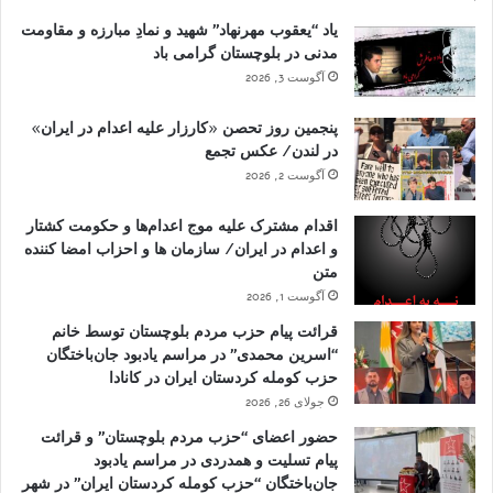
یاد “یعقوب مهرنهاد” شهید و نمادِ مبارزه و مقاومت
مدنی در بلوچستان گرامی باد
آگوست 3, 2026
پنجمین روز تحصن «کارزار علیه اعدام در ایران»
در لندن/ عکس تجمع
آگوست 2, 2026
اقدام مشترک علیه موج اعدام‌ها و حکومت کشتار
و اعدام در ایران/ سازمان ها و احزاب امضا کننده
متن
آگوست 1, 2026
قرائت پیام حزب مردم بلوچستان توسط خانم
“اسرین محمدی” در مراسم یادبود جان‌باختگان
حزب کومله کردستان ایران در کانادا
جولای 26, 2026
حضور اعضای “حزب مردم بلوچستان” و قرائت
پیام تسلیت و همدردی در مراسم یادبود
جان‌باختگان “حزب کومله کردستان ایران” در شهر