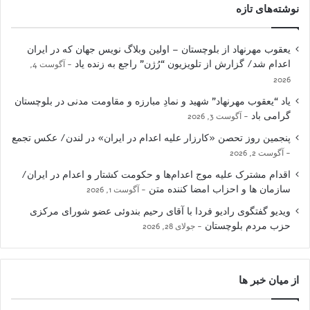
نوشته‌های تازه
یعقوب مهرنهاد از بلوچستان – اولین وبلاگ نویس جهان که در ایران
اعدام شد/ گزارش از تلویزیون “رُژن” راجع به زنده یاد
آگوست 4,
2026
یاد “یعقوب مهرنهاد” شهید و نمادِ مبارزه و مقاومت مدنی در بلوچستان
گرامی باد
آگوست 3, 2026
پنجمین روز تحصن «کارزار علیه اعدام در ایران» در لندن/ عکس تجمع
آگوست 2, 2026
اقدام مشترک علیه موج اعدام‌ها و حکومت کشتار و اعدام در ایران/
سازمان ها و احزاب امضا کننده متن
آگوست 1, 2026
ویدیو گفتگوی رادیو فردا با آقای رحیم بندوئی عضو شورای مرکزی
حزب مردم بلوچستان
جولای 28, 2026
از میان خبر ها