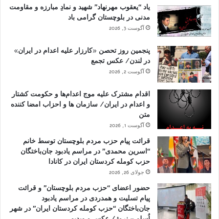
یاد “یعقوب مهرنهاد” شهید و نمادِ مبارزه و مقاومت
مدنی در بلوچستان گرامی باد
آگوست 3, 2026
پنجمین روز تحصن «کارزار علیه اعدام در ایران»
در لندن/ عکس تجمع
آگوست 2, 2026
اقدام مشترک علیه موج اعدام‌ها و حکومت کشتار
و اعدام در ایران/ سازمان ها و احزاب امضا کننده
متن
آگوست 1, 2026
قرائت پیام حزب مردم بلوچستان توسط خانم
“اسرین محمدی” در مراسم یادبود جان‌باختگان
حزب کومله کردستان ایران در کانادا
جولای 26, 2026
حضور اعضای “حزب مردم بلوچستان” و قرائت
پیام تسلیت و همدردی در مراسم یادبود
جان‌باختگان “حزب کومله کردستان ایران” در شهر
اُسلو – نروژ/ عکس و ویدیو