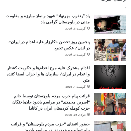
یاد “یعقوب مهرنهاد” شهید و نمادِ مبارزه و مقاومت
مدنی در بلوچستان گرامی باد
آگوست 3, 2026
پنجمین روز تحصن «کارزار علیه اعدام در ایران»
در لندن/ عکس تجمع
آگوست 2, 2026
اقدام مشترک علیه موج اعدام‌ها و حکومت کشتار
و اعدام در ایران/ سازمان ها و احزاب امضا کننده
متن
آگوست 1, 2026
قرائت پیام حزب مردم بلوچستان توسط خانم
“اسرین محمدی” در مراسم یادبود جان‌باختگان
حزب کومله کردستان ایران در کانادا
جولای 26, 2026
حضور اعضای “حزب مردم بلوچستان” و قرائت
پیام تسلیت و همدردی در مراسم یادبود