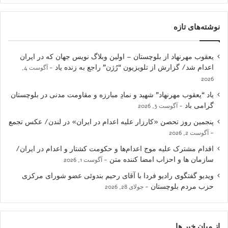
نوشته‌های تازه
یعقوب مهرنهاد از بلوچستان – اولین وبلاگ نویس جهان که در ایران
اعدام شد/ گزارش از تلویزیون “رُژن” راجع به زنده یاد
آگوست 4,
2026
یاد “یعقوب مهرنهاد” شهید و نمادِ مبارزه و مقاومت مدنی در بلوچستان
گرامی باد
آگوست 3, 2026
پنجمین روز تحصن «کارزار علیه اعدام در ایران» در لندن/ عکس تجمع
آگوست 2, 2026
اقدام مشترک علیه موج اعدام‌ها و حکومت کشتار و اعدام در ایران/
سازمان ها و احزاب امضا کننده متن
آگوست 1, 2026
ویدیو گفتگوی رادیو فردا با آقای رحیم بندوئی عضو شورای مرکزی
حزب مردم بلوچستان
جولای 28, 2026
از میان خبر ها