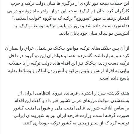
این حملات نتیجه دور تازه‌ی از درگیری‌ها میان دولت ترکیه و حزب
کارگران کردستان (پ‌ک‌ک) است. این دو از اواخر ماه ژوئیه و در پی
انفجار پرتلفات شهر “سوروچ” ترکیه که به گروه “دولت اسلامی”
(داعش) نسبت داده شد و ترور دو پلیس ترکیه توسط پ‌ک‌ک، به
آتش‌بس دو ساله میان خود پایان دادند.
از آن پس جنگنده‌های ترکیه مواضع پ‌ک‌ک در شمال عراق را بمباران
کردند و به بازداشت گسترده اعضا و هواداران این دو گروه در داخل
ترکیه دست زدند. پ‌ک‌ک نیز این اقدام‌های دولت ترکیه را با حملات
پیاپی به افراد ارتش و پلیس ترکیه و آتش زدن اماکن و وسائط نقلیه
پاسخ داده است.
هفته گذشته سردار اشتری، فرمانده نیروی انتظامی ایران، از
بسته‌شدن موقت مرزهای غربی کشور خبر داد و گفت این اقدام
براساس ابلاغیه شورای عالی امنیت ملی و شورای امنیت کشور
صورت گرفته است. وزارت خارجه ایران نیز به شهروندان ایرانی
توصیه کرد که از سفر زمینی به کشور ترکیه خودداری کنند.