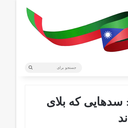
جستجو
برای
 سدهایی که بلای
د