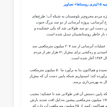
اویر
ه مردم محروم‌تر بلوچستان به شبکه آب؛ طرح‌های
 آبرسانی، پروژه آبرسانی از دو سد بزرگ جنوب
یین دست این دو سد طولانی شد که یکی خشکیده و
به بار خاطر روستانشینان تبدیل شده است.
مدیرعامل آب و فاضلاب روستایی سیستان و بلوچستان می‌گوید: عملیات آبرسانی از سد ۲۰۷ میلیون مترمکعبی سد
زیردان رودخانه کاجو قصرقند، با هدف آبرسانی و ایجاد شبکه آشامیدنی و زه‌کشی برای بیش‌از ۷۱ هزار نفر از مردم
عبدالاحد ریگی می‌افزاید: سد زیردان در سال ۹۰ به‌بهره‌برداری رسیده و هم‌اکنون بنا به برآورد ما ۵۰ میلیون مترمکعب
رآورده کند؛ امیدواریم شبکه پایین دست آن که بیش‌از
 پایین دستش آن قدر طولانی شد تا خشکید؛ مجیب
حسنی معاون عمرانی فرمانداری سرباز می‌گوید: آب پشت سد ۱۷۵ میلیون مترمکعبی پیشین به‌دلیل افت شدید بارش
و خشکسالی فراگیر خشک شده و عملا غیراستفاده است؛ این سد هم‌اکنون کمتر از ۲۵ میلیون مترمکعب آب دارد که