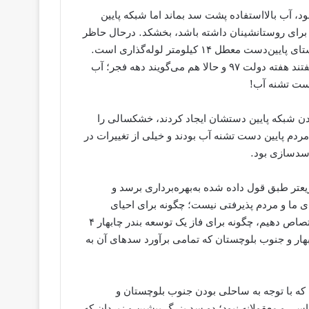
د، آب بالااستفاده پشت سد بماند اما شبکه پایین
 برای روستانشینان داشته باشد، بخشکد. درحال حاظر
خط انتقال آب از سد زیردان به‌پیر سهراب و آبرسانی به ۲۶۱ روستای پایین‌دست معطل ۱۴ کیلومتر لوله‌گذاری است.
سال ۹۵ قرار بوده شبکه پایین دست به بهره برداری برسد، بعد گفتند هفته دولت ۹۷ و حالا هم می‌گویند دهه فجر؛ آب
ست تشنه آب!
تادن شبکه پایین دستشان ایجاد کردند، خشکسالی را
ردم پایین دست تشنه آب بودند و خیلی از تغییرات در
سدسازی بود.
تر طبق قول داده شده به‌بهره‌برداری برسد و
ی ما و مردم پذیرفتی نیست؛ چگونه برای احیای
دریاچه ارومیه فقط در سال ۹۴، ۱۴۶۷ میلیاردتومان می‌توانیم اختصاص دهیم، چگونه برای فاز یک توسعه بندر چابهار ۴
هار و جنوب بلوچستان که تمامی برآورد سدهای آن به
که با توجه به ساحلی بودن جنوب بلوچستان و
اسی و معقولانه نبود؛ دو سد بزرگ پیشین و زیردان که