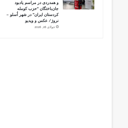
و همدردی در مراسم یادبود
جان‌باختگان “حزب کومله
کردستان ایران” در شهر اُسلو –
نروژ/ عکس و ویدیو
جولای 26, 2026