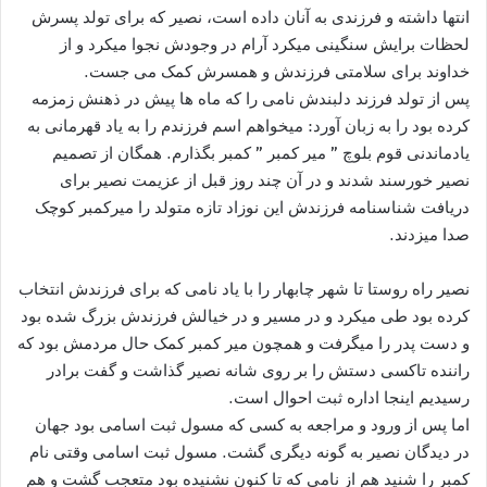
انتها داشته و فرزندی به آنان داده است، نصیر که برای تولد پسرش
لحظات برایش سنگینی میکرد آرام در وجودش نجوا میکرد و از
خداوند برای سلامتی فرزندش و همسرش کمک می جست.
پس از تولد فرزند دلبندش نامی را که ماه ها پیش در ذهنش زمزمه
کرده بود را به زبان آورد: میخواهم اسم فرزندم را به یاد قهرمانی به
یادماندنی قوم بلوچ ” میر کمبر ” کمبر بگذارم. همگان از تصمیم
نصیر خورسند شدند و در آن چند روز قبل از عزیمت نصیر برای
دریافت شناسنامه فرزندش این نوزاد تازه متولد را میرکمبر کوچک
صدا میزدند.
نصیر راه روستا تا شهر چابهار را با یاد نامی که برای فرزندش انتخاب
کرده بود طی میکرد و در مسیر و در خیالش فرزندش بزرگ شده بود
و دست پدر را میگرفت و همچون میر کمبر کمک حال مردمش بود که
راننده تاکسی دستش را بر روی شانه نصیر گذاشت و گفت برادر
رسیدیم اینجا اداره ثبت احوال است.
اما پس از ورود و مراجعه به کسی که مسول ثبت اسامی بود جهان
در دیدگان نصیر به گونه دیگری گشت. مسول ثبت اسامی وقتی نام
کمبر را شنید هم از نامی که تا کنون نشنیده بود متعجب گشت و هم