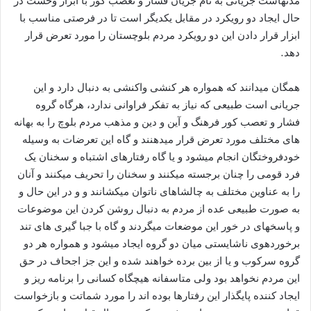
مدتهاست جریانی به نام جریان فشار و تعصب کور با ابزار وحشت در
حال ایجاد دو رویکرد در مقابل یکدیگر است تا در فرصتی مناسب با
ابزار قرار دادن این دو رویکرد مردم بلوچستان را مورد تعرض قرار
دهد.
همگان میدانند که همواره هر کنشی واکنشی به دنبال دارد و این
جریانی است طبیعی که نیاز به تفکر فراوانی ندارد، هرگاه گروه
فشار و تعصب کور فرهنگ و آین و دین و مذهب مردم بلوچ را به بهانه
های مختلف مورد تعرض قرار میدهنند و گاه این تعرضات به وسیله
خودفروختگان انجام میشود و یا گاه رفتارهای اشتباه و سخنان یک
فرد قومی را چنان برجسته میکنند و سخنان را تحریف میکنند و آنان
را به عناوین مختلف به چالشاهای ناتوان میکشانند و و در این حال و
به صورت طبیعی عده از مردم به دنبال روشن کردن این موضوعات
و پاسخهای در خور این موضعات میگردند و گاه با جبا گیری های تند
برخوردهوی ناشایستی میان دو گروه ایجاد میشود و همواره هر دو
گروه سرکوب و یا از بین برده خواهند شده و این جز اجحاف در حق
این مردم نخواهد بود ولی متاسفانه هیچگاه کسانی را برنامه ریز و
ایجاد کننده پایگذار این رفتارها بوده اند را مورد شماتت و بازخواست