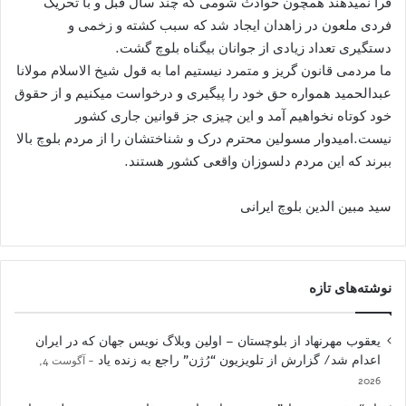
قرا نمیدهند همچون حوادث شومی که چند سال قبل و با تحریک
فردی ملعون در زاهدان ایجاد شد که سبب کشته و زخمی و
دستگیری تعداد زیادی از جوانان بیگناه بلوچ گشت.
ما مردمی قانون گریز و متمرد نیستیم اما به قول شیخ الاسلام مولانا
عبدالحمید همواره حق خود را پیگیری و درخواست میکنیم و از حقوق
خود کوتاه نخواهیم آمد و این چیزی جز قوانین جاری کشور
نیست.امیدوار مسولین محترم درک و شناختشان را از مردم بلوچ بالا
ببرند که این مردم دلسوزان واقعی کشور هستند.
سید مبین الدین بلوچ ایرانی
نوشته‌های تازه
یعقوب مهرنهاد از بلوچستان – اولین وبلاگ نویس جهان که در ایران
اعدام شد/ گزارش از تلویزیون “رُژن” راجع به زنده یاد
آگوست 4,
2026