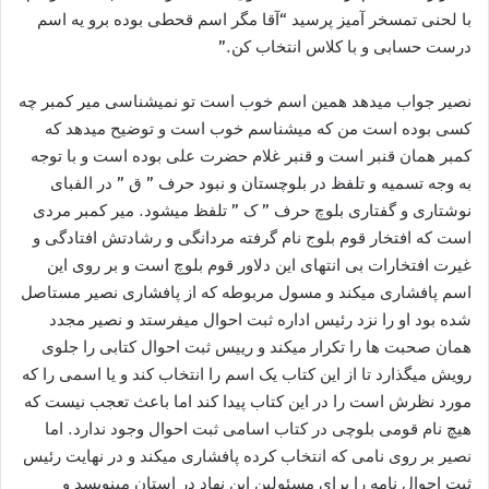
با لحنی تمسخر آمیز پرسید “آقا مگر اسم قحطی بوده برو یه اسم
درست حسابی و با کلاس انتخاب کن.”
نصیر جواب میدهد همین اسم خوب است تو نمیشناسی میر کمبر چه
کسی بوده است من که میشناسم خوب است و توضیح میدهد که
کمبر همان قنبر است و قنبر غلام حضرت علی بوده است و با توجه
به وجه تسمیه و تلفظ در بلوچستان و نبود حرف ” ق ” در الفبای
نوشتاری و گفتاری بلوچ حرف ” ک ” تلفظ میشود. میر کمبر مردی
است که افتخار قوم بلوج نام گرفته مردانگی و رشادتش افتادگی و
غیرت افتخارات بی انتهای این دلاور قوم بلوچ است و بر روی این
اسم پافشاری میکند و مسول مربوطه که از پافشاری نصیر مستاصل
شده بود او را نزد رئیس اداره ثبت احوال میفرستد و نصیر مجدد
همان صحبت ها را تکرار میکند و رییس ثبت احوال کتابی را جلوی
رویش میگذارد تا از این کتاب یک اسم را انتخاب کند و یا اسمی را که
مورد نظرش است را در این کتاب پیدا کند اما باعث تعجب نیست که
هیچ نام قومی بلوچی در کتاب اسامی ثبت احوال وجود ندارد. اما
نصیر بر روی نامی که انتخاب کرده پافشاری میکند و در نهایت رئیس
ثبت احوال نامه را برای مسئولین این نهاد در استان مینویسد و