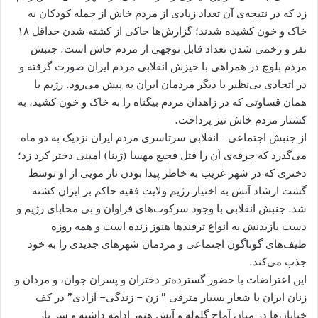
زد که در نتیجه‌ی آن تعداد زیادی از مردم خاش از جمله کودکان به
خاک و خون کشیده شدند؛ گزارش‌ها حاکی از کشته شدن حداقل ۱۸
نفر و زخمی شدن تعداد قابل توجهی از مردم خاش است. جنبش
مردم بلوچ در همراهی با خیزش انقلابی مردم ایران صورت گرفته و
در اتحادی بی‌نظیر با دیگر مردمان ایران به پیش می‌رود. رژیم با
همان قساوتی که در زاهدان مردم بیگناه را به خاک و خون کشید، به
کشتار مردم خاش نیز پرداخت.
از جنبش اجتماعی- انقلابی سرتاسری مردم ایران نزدیک به دو ماه
می‌گذرد که جرقه‌ی آن را قتل فجیع مهسا (ژینا) امینی دختر کرد زد؛
دختری که در شهر غریب به خاطر پیدا بودن تار مویی از او توسط
گشت ارشاد آتش به اختیار رژیم ولایت فقیه حاکم بر ایران کشته
شد. جنبش انقلابی با وجود سرکوب‌های فراوان و بی محابای رژیم و
دست یازیدنش به انواع ترفندها هنوز زنده است و همه روزه
طیف‌های گوناگون اجتماعی و مردمان شهرهای جدیدی را به خود
جذب می‌کند.
این اعتراضات با حضور گسترده‌تر دختران و پسران جوان، و مردان و
زنان ایران با شعار بسیار مترقی ” زن – زندگی– آزادی” در کف
خیابان‌ها در میان آماج گلوله‌ و آتش هنوز ادامه داشته و سر باز