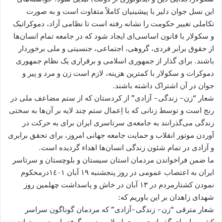
این نسل جوان دلیر با پیشینیان کاملاً متفاوت است و به صورت
تکاملی تغییر حکومت را نشانه رفته است تا نظامی آزاد، دموکراتیک
و سکولار با قانون اساسی‌ای ایجاد شود که در جامعه تمام انسان‌ها
از حقوق برابر فردی، گروهی، اجتماعی، جنسیتی و ملی برخوردار
باشند. برای گذار از جمهوری اسلامی و برقراری یک نظام جمھوری
دموکرات و سکولار با کمترین هزینه، لازم است زن و مرد و پیر و
جوان در آن اشتراک داشته باشند.
شعار “زن- زندگی- آزادی” از کردستان که از ستم مضاعف ملی در
رنج است و توسط زنانی که با اِعمال ستم چند لایه بر آن‌ها به سختی
زندگی می‌گذرانند به جامعه‌ی سرتاسری ایران برای به حرکت در
آوردن موتور انقلاب و حمایت جامعه جهانی امروز، برای تحقق برابری
و آزادی در تمام شئون زندگی انسان‌ها اهداء گردیده است.
ما ضمن فراخواندن مردمان استان سیستان و بلوچستان و سرتاسر
ایران به اعتصاب عمومی در روز پنجشنبه ١٩ آبان ١٤٠١درمحکوم
نمودن کشتارمردم در ۱۳ آبان در خاش و پاسداشت چهلمین روز
شهدای زاهدان بر این باوریم که:
شعار مترقی “زن- زندگی-آزادی” که مردمان گوناگون سراسر
کشور را برای گذر از جمهوری اسلامی در بر گرفته است، می‌تواند