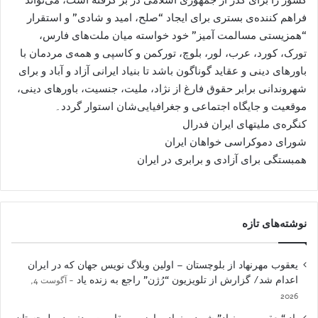
فراھم کننده‌ی بستری برای ایجاد “صلح، امید و شادی” و استقرار
“همزیستی مسالمت آمیز” خود خواسته میان ملت‌های فارس،
تورک، کورد، عرب، لور، بلوچ، تورکمن و کاسپی و ھمه‌ی مردمان با
باورهای دینی و عقاید گوناگون باشد تا بنیاد ایرانی آزاد و آباد و برای
شهروندانی برابر حقوق فارغ از نژاد، ملیت، جنسیت، باورھای دینی،
موقعیت و جایگاه اجتماعی و جغرافیایی‌شان استوار گردد۔
کنگره‌ی ملیتھای ایران فدرال
شورای دموکراسی خواھان ایران
ھمبستگی برای آزادی و برابری در ایران
نوشته‌های تازه
یعقوب مهرنهاد از بلوچستان – اولین وبلاگ نویس جهان که در ایران
اعدام شد/ گزارش از تلویزیون “رُژن” راجع به زنده یاد
آگوست 4,
2026