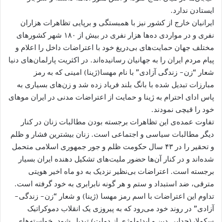
ایستادن ندارد.
ایرانیان خارج از کشور نیز با همبستگی و برپایی تظاهرات هزاران
نفری و در مواردی ده‌ھا ھزار نفری در بیش از ۱۸۰ شهر کشورھای
مختلف جھان حمایت‌های بی‌دریغ خود با اعتراضات داخل را اعلام و
پیام مردم ایران را به جهانیان رسانیده‌اند. در اکثریت پارلمان‌های دنیا
شعار “زن- زندگی آزادی” با نام مهسا(ژینا) امینی که به رمز
مبارزات تبدیل شده با بانگ بلند فریاد زده شد و زن‌های بسیاری به
پاس ادای احترام به ژینا و حمایت از اعتراضات مدنی در ایران موهای
خود را قیچی نمودند.
تفاوت عمده‌ی این تظاهرات برجسته بودن مطالبات زنان در کنار
دیگر مطالبات سیاسی و اجتماعی است. زنان بیشترین فشار و ظلم
و تحقیر را در ۴۳ سال حکومت ظلم و جور جمهوری اسلامی متحمل
شده‌اند و در کنار آن‌ها حضور ملیت‌های تشکیل دهنده ایران بسیار
برجسته است. اعتراضات بی‌نظیر نزدیک به دو ماه اخیر هویتی
مترقی، ضد استبداد و ستم و هر گونه نابرابری به خود گرفته است.
تداوم این اعتراضات با اسم رمز مھسا (ژینا) و شعار “زن- زندگی-
آزادی” در روند خود می‌رود که به پیروزی یک انقلاب دموکراتیک
سکولار(جدایی دین و ایدئولوژی از دولت) تبدیل شود. خواسته‌های