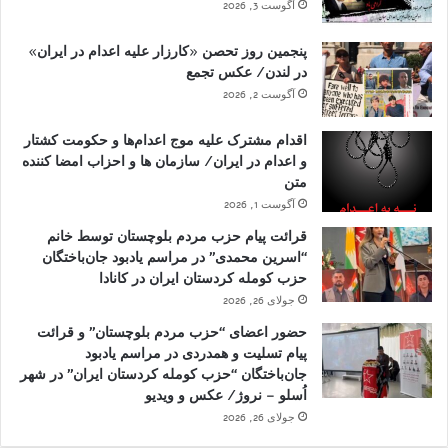
آگوست 3, 2026
پنجمین روز تحصن «کارزار علیه اعدام در ایران»
در لندن/ عکس تجمع
آگوست 2, 2026
اقدام مشترک علیه موج اعدام‌ها و حکومت کشتار
و اعدام در ایران/ سازمان ها و احزاب امضا کننده
متن
آگوست 1, 2026
قرائت پیام حزب مردم بلوچستان توسط خانم
“اسرین محمدی” در مراسم یادبود جان‌باختگان
حزب کومله کردستان ایران در کانادا
جولای 26, 2026
حضور اعضای “حزب مردم بلوچستان” و قرائت
پیام تسلیت و همدردی در مراسم یادبود
جان‌باختگان “حزب کومله کردستان ایران” در شهر
اُسلو – نروژ/ عکس و ویدیو
جولای 26, 2026