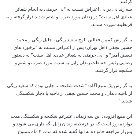
گرفتند.
سه زندانی در پی اعتراض نسبت به “بی حرمتی به انجام شعائر
عبادی اهل سنت” در زندان مورد ضرب و شتم شدید قرار گرفته و به
قرنطینه سپرده شدند.
به گزارش کمپین فعالین بلوچ سعید ریگی ، جلیل ریگی و محمد
حسین نجفی (اهل تهران) پس از اعتراض نسبت به “برخورد های
تبعیض آمیز” و “بی حرمتی به شعائر عبادی اهل سنت” به دستور
رضایی رئیس حفاظت زندان زابل به شدت مورد ضرب و شتم و
شکنجه قرار گرفتند.
به گزارش یک منبع آگاه: “شدت شکنجه تا جایی بوده که سعید ریگی
از ناحیه دندان، و محمد حسین نجفی از ناحیه پا دچار شکستگی
شدند.”
این منبع افزوده: این سه زندانی علیرغم شکنجه و شکستگی مدت
دوازده روز است که در قرنطینه زندان زابل نگه داری می شوند و
پس از مراجعه خانواده به آنها گفته شده که مدت ۴ ماه ممنوع