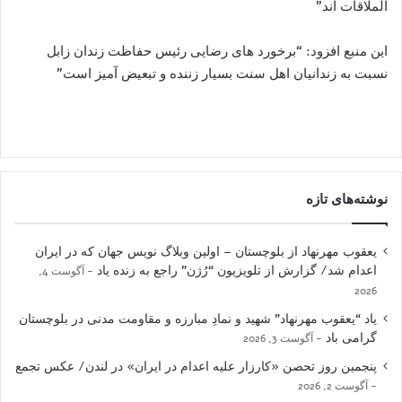
الملاقات اند”
این منبع افزود: “برخورد های رضایی رئیس حفاظت زندان زابل
نسبت به زندانیان اهل سنت بسیار زننده و تبعیض آمیز است”
نوشته‌های تازه
یعقوب مهرنهاد از بلوچستان – اولین وبلاگ نویس جهان که در ایران
اعدام شد/ گزارش از تلویزیون “رُژن” راجع به زنده یاد
آگوست 4,
2026
یاد “یعقوب مهرنهاد” شهید و نمادِ مبارزه و مقاومت مدنی در بلوچستان
گرامی باد
آگوست 3, 2026
پنجمین روز تحصن «کارزار علیه اعدام در ایران» در لندن/ عکس تجمع
آگوست 2, 2026