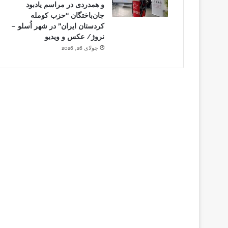
و همدردی در مراسم یادبود
جان‌باختگان “حزب کومله
کردستان ایران” در شهر اُسلو –
نروژ/ عکس و ویدیو
جولای 26, 2026