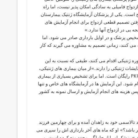
ازدواج فامیلی به سادگی امکان پذیر نیست، اما راه
ج است. یکی از پزشکان آزمایشگاه ژنتیک بیمارستان
گرفتن تصمیم قطعی ازدواج برای انجام آزمایش های
ه یی در ازدواج آنها ندارد.»
تشخیص پزشک و در اوایل بارداری صادر می شود. اما
ه می کنند، زمانی تصمیم به مشاوره می گیرند که کار
ه ژنتیکی اقدام می کنند، طیفی که نسبت به این
ایشات ژنتیکی را دارند.»از میان بیماری های ژنتیکی،
انجام آزمایش ها، درمان و تامین داروی بیماری های تالاسمی و PKU رایگان است. اما برای تشخیص بسیاری از بیماری
جام شود. این آزمایش ها در آزمایشگاه های خاص و تنها
پس هزینه های انجام آزمایش و ارسال نمونه به کشور
 تالاسمی خود به زاهدان آمده و برای چهارمین فرزند
باشد؟» او که ماه های آخر بارداری اش را سپری می
د.» پزشک او را از حاملگی مجدد منع کرده است. می