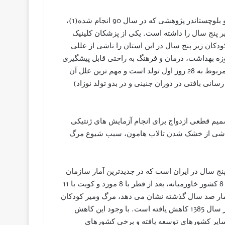
بررسی علل مرگ ومیر کودکان زیر پنج سال در استان سیستان و بلوچستاندر پژوهشی که در سال 90 انجام شده(1)،
 پنج سال را داشته است. یکی از پزشکان کلینیک
ودکان زیر پنج سال در این استان را ناشی از عللی
حوزه بهداشت، درمان و فرهنگ به راحتی قابل پیشگیری
هستند و می گوید: «بیشترین میزان مرگ ومیر در دوران نوزادی مربوط به 28 روز اول تولد است و مهم ترین علل آن
نی بافتی در دوران جنینی و در بدو تولد نوزاد)
تصمیم قطعی ازدواج برای انجام آزمایش های ژنتیکی
 ناشی از خشک شدن تالاب هامون، سبب شیوع مرگ
 پنج سال در ایران است که در جدیدترین آمار سازمان
جهانی بهداشت اعلام شده است. بنا بر این گزارش، ایران در بین 8 کشور خاورمیانه، بعد از قطر با 8 مورد و کویت با 11
آمار صد سال گذشته نشان می دهد، مرگ ومیر کودکان
در ایران از 300 هزار مورد در سال 1300 به 7/27 در هزار مورد در سال 1385 کاهش یافته است. با وجود این کاهش
ایر کشورهای توسعه یافته و برخی کشورهای