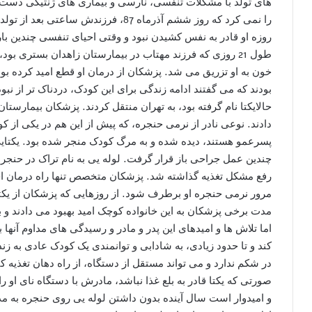
های تولد با مشکلات تنفسی، نارسی و بیماری های ژنتیکی دست 
را نمی کرد که روز ششم آذرماه 87، فرزند
روزه او قادر به نفس کشیدن نبود و وقتی احیای تنفسی چندین بار
طول 21 روزی که فرزند مهتاب در بیمارستان زاهدان بستری بو
خون به او تزریق می شد. پزشکان از درمان او قطع امید کرده بو
بودند که می گفتند ادامه زندگی برای این کودک، دردناک تر از 
حالایکتا نام گرفته بود، به تهران منتقل کردند. پزشکان بیمارست
دادند. نوعی نادر از نرمی حنجره، که پیش از این هم در یکی از
پسرعمو هستند، دیده شده و به مرگ کودک منجر شده بود. یکتایی
چندین عمل جراحی باز قرار گرفت. لوله یی به نام تراک در حن
رفع مشکل تغذیه گذاشته شد. پزشکان متخصص تنها راه درمان احتم
مرور نرمی حنجره او برطرف شود. از روزهایی که پزشکان از یکت
مدت برخی پزشکان به این خانواده کوچک امید بهبود می دادند و 
اما تلاش ها و امیدهای این پدر و مادر و رسیدگی های مداوم آنها ب
کند و تا حدود زیادی، به شادابی و توانمندی یک کودک عادی به ز
در شکم ندارد و می تواند مستقل از دستگاه، از راه دهان تغذیه ک
صورتی که یکتا قادر به بلع غذا نباشد، مادرش با دستگاه نای او ر
و امیدوار است سال آینده بدون داشتن لوله یی روی حنجره به مدر