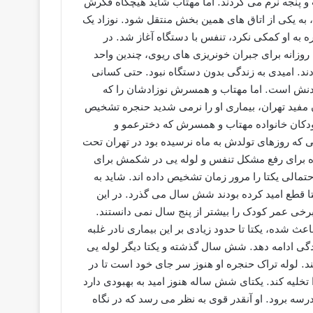
و پنجه نرم می کردند. اما مهتاب شاید هیچگاه فکرش
ش ساعتی بعد از تولد، به یکی از اتاق های همین بخش منتقل شود. نوزاد یک
ه به او کمکی نکرد، تنفس با دستگاه آغاز شد. در
د، روزانه برای جبران خونریزی های ریوی، چندین واحد
دند. امیدی به زندگی بدون دستگاه نبود. حتی کسانی
نبودنش است. اما مهتاب و همسرش نوزادشان را که
ان مفید تهران، بیماری او را نرمی شدید حنجره تشخیص
 کودکان خانواده مهتاب و همسرش که دخترعمو و
 که روزهای تولدش به ماه نرسیده بود در تهران تحت
جره برای رفع مشکل تنفس و لوله یی در شکمش برای
الی یکتا را مرور زمان تشخیص داده اند. شاید به
ا قطع امید کرده بودند شش سال می گذرد. در این
برخی عمر کودک را بیشتر از پنج سال نمی دانستند.
اعث شده، یکتا تا حدود زیادی بر این بیماری نادر غلبه
ندگی ادامه دهد. شش سال گذشته و یکتا دیگر لوله یی
ند. لوله تراک حنجره او هنوز سر جای خود است تا در
ا تخلیه کند. یکتای شش ساله هنوز امید به بهبودی دارد
سه برود. او آنقدر قوی به نظر می رسد که در نگاه