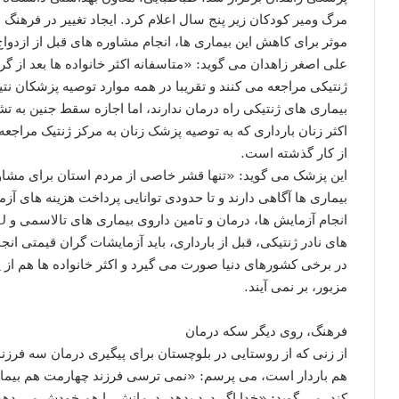
مرگ ومیر کودکان زیر پنج سال اعلام کرد. ایجاد تغییر در فرهنگ 
موثر برای کاهش این بیماری ها، انجام مشاوره های قبل از ازدوا
علی اصغر زاهدان می گوید: «متاسفانه اکثر خانواده ها بعد از 
ژنتیکی مراجعه می کنند و تقریبا در همه موارد توصیه پزشکان نتیج
بیماری های ژنتیکی راه درمان ندارند، اما اجازه سقط جنین به 
اکثر زنان بارداری که به توصیه پزشک زنان به مرکز ژنتیک مراجع
از کار گذشته است.
این پزشک می گوید: «تنها قشر خاصی از مردم استان برای مشاور
بیماری ها آگاهی دارند و تا حدودی توانایی پرداخت هزینه های آزم
های نادر ژنتیکی، قبل از بارداری، باید آزمایشات گران قیمتی ان
در برخی کشورهای دنیا صورت می گیرد و اکثر خانواده ها هم از 
مزبور، بر نمی آیند.
فرهنگ، روی دیگر سکه درمان
از زنی که از روستایی در بلوچستان برای پیگیری درمان سه فرزند
هم باردار است، می پرسم: «نمی ترسی فرزند چهارمت هم بیمار 
کند، می گوید: «خدا اگر درد بدهد، درمانش را هم خودش می ده