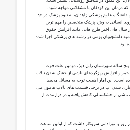
ان، این کمبود در مناطق روستایی بیشتر است.
 درمان این کودکان با مشکلاتی مواجه شود.
مشکلات فرهنگی و اقتصادی نیز در روستاها شدیدتر است. رییس دانشگاه علوم پزشکی زاهدان، به نبود پزشک در 40
روی انسانی به ویژه پزشک متخصص را مهم ترین
 سال های اخیر طرح هایی مانند افزایش حقوق
میه دانشجویان بومی در رشته های پزشکی اجرا شده
ه بود.
محققان دانشگاه زابل در یک بررسی بین گروهی از کودکان یک تا پنج ساله شهرستان زابل (4)، دومین علت فوت
مستمر و افزایش ریزگردهای ناشی از خشک شدن تالاب
ه است. این آمار اهمیت توجه به مسائل محیط
ز جاری شدن آب در برخی قسمت های تالاب هامون می
ی ناشی از خشکسالی کاهش یافته و در درازمدت از
دحال) بود. هر روز با نوزادانی سروکار داشت که از اولین ساعت