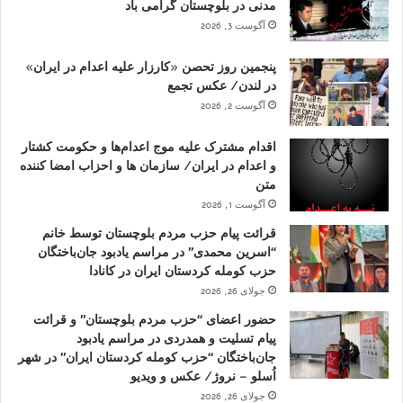
مدنی در بلوچستان گرامی باد
آگوست 3, 2026
پنجمین روز تحصن «کارزار علیه اعدام در ایران»
در لندن/ عکس تجمع
آگوست 2, 2026
اقدام مشترک علیه موج اعدام‌ها و حکومت کشتار
و اعدام در ایران/ سازمان ها و احزاب امضا کننده
متن
آگوست 1, 2026
قرائت پیام حزب مردم بلوچستان توسط خانم
“اسرین محمدی” در مراسم یادبود جان‌باختگان
حزب کومله کردستان ایران در کانادا
جولای 26, 2026
حضور اعضای “حزب مردم بلوچستان” و قرائت
پیام تسلیت و همدردی در مراسم یادبود
جان‌باختگان “حزب کومله کردستان ایران” در شهر
اُسلو – نروژ/ عکس و ویدیو
جولای 26, 2026