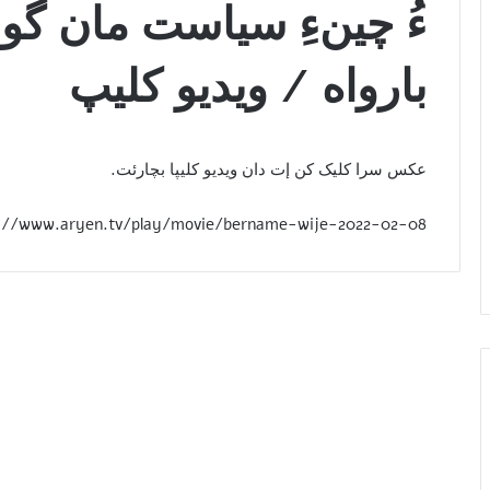
ءُ چینءِ سیاست مان گواد
بارواه / ویدیو کلیپ
عکس سرا کلیک کن إت دان ویدیو کلیپا بچارئت.
://www.aryen.tv/play/movie/bername-wije-2022-02-08/