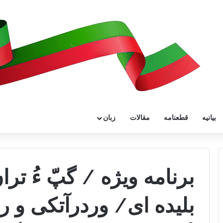
بیانیه
قطعنامه
مقالات
زبان
برنامه ویژه / گپّ ءُ تر
بلیده ای/ وردرآتکی و 