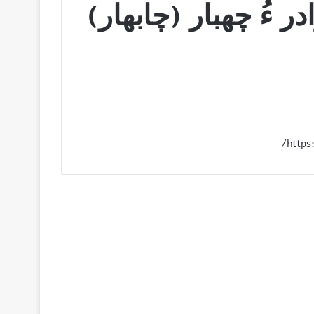
ر ءُ چهبار (چابهار)
https