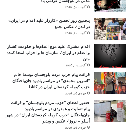
مدنی در بلوچستان گرامی باد
آگوست 3, 2026
پنجمین روز تحصن «کارزار علیه اعدام در ایران»
در لندن/ عکس تجمع
آگوست 2, 2026
اقدام مشترک علیه موج اعدام‌ها و حکومت کشتار
و اعدام در ایران/ سازمان ها و احزاب امضا کننده
متن
آگوست 1, 2026
قرائت پیام حزب مردم بلوچستان توسط خانم
“اسرین محمدی” در مراسم یادبود جان‌باختگان
حزب کومله کردستان ایران در کانادا
جولای 26, 2026
حضور اعضای “حزب مردم بلوچستان” و قرائت
پیام تسلیت و همدردی در مراسم یادبود
جان‌باختگان “حزب کومله کردستان ایران” در شهر
اُسلو – نروژ/ عکس و ویدیو
جولای 26, 2026