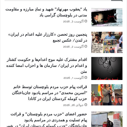
یاد “یعقوب مهرنهاد” شهید و نمادِ مبارزه و مقاومت
مدنی در بلوچستان گرامی باد
آگوست 3, 2026
پنجمین روز تحصن «کارزار علیه اعدام در ایران»
در لندن/ عکس تجمع
آگوست 2, 2026
اقدام مشترک علیه موج اعدام‌ها و حکومت کشتار
و اعدام در ایران/ سازمان ها و احزاب امضا کننده
متن
آگوست 1, 2026
قرائت پیام حزب مردم بلوچستان توسط خانم
“اسرین محمدی” در مراسم یادبود جان‌باختگان
حزب کومله کردستان ایران در کانادا
جولای 26, 2026
حضور اعضای “حزب مردم بلوچستان” و قرائت
پیام تسلیت و همدردی در مراسم یادبود
جان‌باختگان “حزب کومله کردستان ایران” در شهر