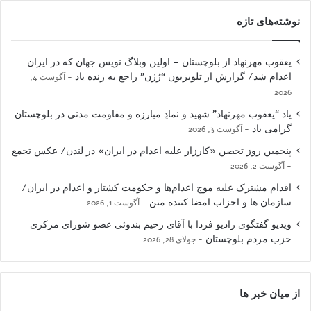
نوشته‌های تازه
یعقوب مهرنهاد از بلوچستان – اولین وبلاگ نویس جهان که در ایران
اعدام شد/ گزارش از تلویزیون “رُژن” راجع به زنده یاد
آگوست 4,
2026
یاد “یعقوب مهرنهاد” شهید و نمادِ مبارزه و مقاومت مدنی در بلوچستان
گرامی باد
آگوست 3, 2026
پنجمین روز تحصن «کارزار علیه اعدام در ایران» در لندن/ عکس تجمع
آگوست 2, 2026
اقدام مشترک علیه موج اعدام‌ها و حکومت کشتار و اعدام در ایران/
سازمان ها و احزاب امضا کننده متن
آگوست 1, 2026
ویدیو گفتگوی رادیو فردا با آقای رحیم بندوئی عضو شورای مرکزی
حزب مردم بلوچستان
جولای 28, 2026
از میان خبر ها