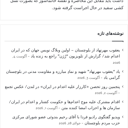
داشت باید مقابل این محاصره و نقشه خانماسوز که بصورت نسل
کشی سفید در حال اجراست گرفته شود.
نوشته‌های تازه
یعقوب مهرنهاد از بلوچستان – اولین وبلاگ نویس جهان که در ایران
اعدام شد/ گزارش از تلویزیون “رُژن” راجع به زنده یاد
آگوست 4,
2026
یاد “یعقوب مهرنهاد” شهید و نمادِ مبارزه و مقاومت مدنی در بلوچستان
گرامی باد
آگوست 3, 2026
پنجمین روز تحصن «کارزار علیه اعدام در ایران» در لندن/ عکس تجمع
آگوست 2, 2026
اقدام مشترک علیه موج اعدام‌ها و حکومت کشتار و اعدام در ایران/
سازمان ها و احزاب امضا کننده متن
آگوست 1, 2026
ویدیو گفتگوی رادیو فردا با آقای رحیم بندوئی عضو شورای مرکزی
حزب مردم بلوچستان
جولای 28, 2026