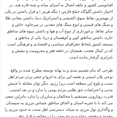
اقیانوسی کشور و حلقه اتصال به آسیای میانه و شبه قاره هند، در
اختیار داشتن گلوگاه خیلج فارس ( تنگه هرمز ) و قرار داشتن در یکی
از مهمترین نقاط سوق الجیشی و استراتژیک دنیا، داشتن معادن طلا
و سنگ های قیمتی و انوع سنگ های معدنی در میرجاوه، خاش و
سایر نقاط، برخورداری از تنوع آب و هوا و داشتن میوه های مناطق
حاره، داشتن مناطق کویر و کوهستان و دریا، یکی از مناطق و
مستعد کشور بلحاظ جغرافیای سیاسی و اقتصادی و فرهنگی است
که در کمال تعجب، همچنان در حلقه فقر و محرومیت و تبعیض و
نابرابری گرفتار مانده است.
طرحی که بنام تقسیم بندی و به بهانه توسعه مطرح شده در واقع
نوعی پلان امنیتی و نقشه ایی برای به انزوا و حصر بردن مردم اهل
سنت و بلوچ این منطقه است زیرا رژیم، دیگر توان مقابله با جنبش
مدنی و اعتراضات حق طلبی مردم بومی را ندارد و در بعد امنیتی،
قدرت رویارویی مستقیم با مخالفان و مبارزان را ندارد بنابراین سعی
می کند تا با تجزیه استان و الحاق مناطق حساس مرزی به سیستان
و واگذاری نوار مرزی به سپاه، دسترسی اهل سنت به حدود مرزی را
محدود و مختصر نماید و مردم بومی را در محاصره قرار دهد.