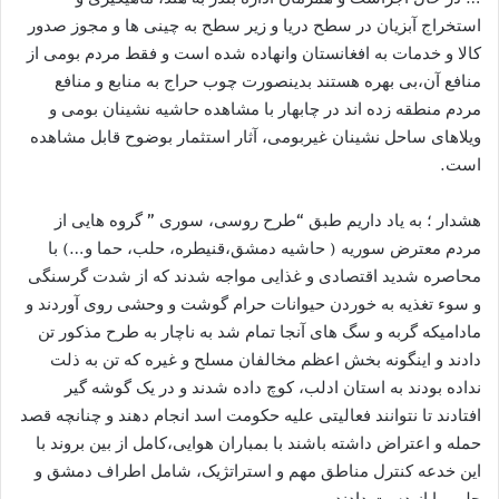
استخراج آبزیان در سطح دریا و زیر سطح به چینی ها و مجوز صدور
کالا و خدمات به افغانستان وانهاده شده است و فقط مردم بومی از
منافع آن،بی بهره هستند بدینصورت چوب حراج به منابع و منافع
مردم منطقه زده اند در چابهار با مشاهده حاشیه نشینان بومی و
ویلاهای ساحل نشینان غیربومی، آثار استثمار بوضوح قابل مشاهده
است.
هشدار ؛ به یاد داریم طبق “طرح روسی، سوری ” گروه هایی از
مردم معترض سوریه ( حاشیه دمشق،قنیطره، حلب، حما و…) با
محاصره شدید اقتصادی و غذایی مواجه شدند که از شدت گرسنگی
و سوء تغذیه به خوردن حیوانات حرام گوشت و وحشی روی آوردند و
مادامیکه گربه و سگ های آنجا تمام شد به ناچار به طرح مذکور تن
دادند و اینگونه بخش اعظم مخالفان مسلح و غیره که تن به ذلت
نداده بودند به استان ادلب، کوچ داده شدند و در یک گوشه گیر
افتادند تا نتوانند فعالیتی علیه حکومت اسد انجام دهند و چنانچه قصد
حمله و اعتراض داشته باشند با بمباران هوایی،کامل از بین بروند با
این خدعه کنترل مناطق مهم و استراتژیک، شامل اطراف دمشق و
حلب را از دست دادند.