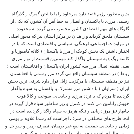
بدین منظور، رژیم قصد دارد میرجاوه را با داشتن گمرک و گذرگاه
رسمی مرزی با پاکستان و اتصال به خط آهن آن کشور، که یکی از
گلوگاه های مهم اقتصادی کشور محسوب می گردد به محدوده
سیستان ملحق گرداند و زاهدان در مرکز استان نیز که محور اصلی
در مراودات اجتماعی،فرهنگی، سیاسی و اقتصادی است که با در
اختیار داشتن یک بخش کوچک از مرز با پاکستان ( کلاته کامبوزیا و
کاسه ریگ ) به سیستان واگذار کند مهمترین قسمت از نوار مرزی
یعنی نقطه اتصال مرز سه کشور ایران،پاکستان و افغانستان است (
رباط ) در منطقه سیستان واقع می گردد مرز رسمی با افغانستان
نیز در منطقه سیستان با مرکزیت زابل قرار دارد شرقی ترین بخش
ایران ( سراوان ) با داشتن مرز مشترک با پاکستان به سپاه واگذار
گردیده تا مردم که با تردد مرزی و جابجایی سوخت و کالا قوت
خویش راتامین می کنند در کنترل و زیر ساطور سپاه قرار گیرند در
چابهار نیز مرز دریایی و تنگه هرمز به سپاه واگذار گردیده است در
آنجا طرح های مختلفی در شرف اجراست که رسما علاوه بر بومی
زدایی و جابجایی جمعیت به نفع غیر بومیان، تصرف زمین و سواحل و
… در حال اجراست و همزمان اداره بندر به هند، ماهیگیری و