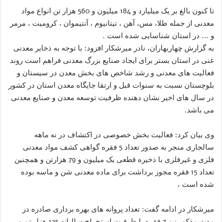
تا کنون بالغ بر یک میلیارد و 184 میلیون و 560 هزار تن انواع مواد
معدنی از جمله طلا، مس، آهن ، تیتانیوم ، آنتیموان ، کرومیت ، مرمر
و … در استان شناسایی شده است .
به گزارش چهاربهاران، نادر میرشکار افزود: با توجه به ذخایر معدنی
غنی در استان بستر برای ایجاد صنایع بزرگ معدنی فراهم است روند
فعالیت های معدنی و رشد شاخص های بخش معدن در سیستان و
بلوچستان نسبت به سنوات قبل و ارتقا جایگاه معدن استان در کشور
در سال های اخیر نشان دهنده ظرفیت توسعه معدن و صنایع معدنی
می باشد.
وی بیان کرد: فعالیت بخش خصوصی در اکتشاف در نه ماهه
سالجاری منجر به صدور تعداد 5 فقره گواهی کشف مواد معدنی
فلزی و غیرفلزی با ذخیره قطعی یک میلیون و 79 هزارتن و همچنین
تعداد 15 فقره مجوز برداشت برای ماده معدنی شن و ماسه بوده
شده است ،
میرشکار در ادامه گفت: تعداد پروانه های بهره برداری صادره در
مدت مذکور نیز 7 فقره با ظرفیت استخراج سالیانه 125 هزار تن و