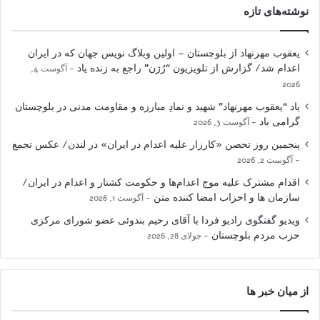
نوشته‌های تازه
یعقوب مهرنهاد از بلوچستان – اولین وبلاگ نویس جهان که در ایران
اعدام شد/ گزارش از تلویزیون “رُژن” راجع به زنده یاد
آگوست 4,
2026
یاد “یعقوب مهرنهاد” شهید و نمادِ مبارزه و مقاومت مدنی در بلوچستان
گرامی باد
آگوست 3, 2026
پنجمین روز تحصن «کارزار علیه اعدام در ایران» در لندن/ عکس تجمع
آگوست 2, 2026
اقدام مشترک علیه موج اعدام‌ها و حکومت کشتار و اعدام در ایران/
سازمان ها و احزاب امضا کننده متن
آگوست 1, 2026
ویدیو گفتگوی رادیو فردا با آقای رحیم بندوئی عضو شورای مرکزی
حزب مردم بلوچستان
جولای 28, 2026
از میان خبر ها