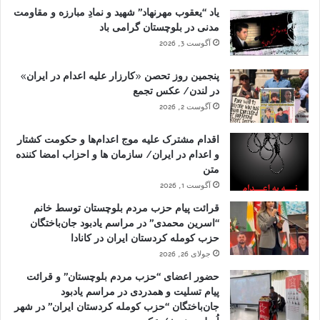
یاد “یعقوب مهرنهاد” شهید و نمادِ مبارزه و مقاومت
مدنی در بلوچستان گرامی باد
آگوست 3, 2026
پنجمین روز تحصن «کارزار علیه اعدام در ایران»
در لندن/ عکس تجمع
آگوست 2, 2026
اقدام مشترک علیه موج اعدام‌ها و حکومت کشتار
و اعدام در ایران/ سازمان ها و احزاب امضا کننده
متن
آگوست 1, 2026
قرائت پیام حزب مردم بلوچستان توسط خانم
“اسرین محمدی” در مراسم یادبود جان‌باختگان
حزب کومله کردستان ایران در کانادا
جولای 26, 2026
حضور اعضای “حزب مردم بلوچستان” و قرائت
پیام تسلیت و همدردی در مراسم یادبود
جان‌باختگان “حزب کومله کردستان ایران” در شهر