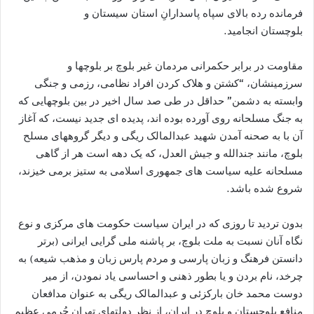
فرمانده رده بالای سپاه پاسدارانِ استان سیستان و
بلوچستان انجامید.
مقاومت در برابر حکمرانی مردمان غیر بلوچ بر بلوچها و
سرزمینشان، “کشتن و هلاک کردن افراد نظامی، رزمی و جنگی
وابسته به دشمن” حداقل در طی صد سال اخیر در بین بلوچهایی که
به جنگ مسلحانه روی آورده بوده اند، پدیده ای جدید نیست، که آغاز
آن با به صحنه آمدن شهید عبدالمالک ریگی و دیگر گروههای مسلح
بلوچ، مانند جندالله و جیش العدل، که یک دهه است هر از گاهی
مسلحانه علیه سیاست های جمهوری اسلامی به ستیز برمی خیزند،
شروع شده باشد.
بدون تردید تا روزی که در ایران سیاست حکومت های مرکزی و نوع
نگاه آنان نسبت به ملت بلوچ، بر پاشنه ملی گرایی ایرانی (برتر
دانستن فرهنگ و زبان پارسی و مردم پارس زبان و مذهب شیعه) به
چرخد، نام بردن و یا بطور ذهنی و احساسی یاد نمودن، از میر
دوست محمد خان بارکزئی و عبدالمالک ریگی به عنوان مدافعان
منافع بلوچستان و بلوچ در ایران، از نظر دولتهای تهران جُرمی عظیم