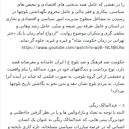
را در نقشی که عامل همه بدبختی های اقتصادی و تبعیض های
سیاسی، بیکاری و فقر مالی و عامل محروم نگهداشتن بلوچها در
رسیدن به مشاغل سطوح مدیریت امور سیاسی و اقتصادی و تجاری
در استان و عامل تفرقه بین شیعه و سنّی، عامل رشد وهابی و
سلفی گری و منکران موضوع روایت، “ازدواج امام زمان با یک دختر
تهرانی در زمان حکومت شاه” و غیره و غیره، جلوه گر نماید.
https://www.youtube.com/watch?v=w2B-NLNBUho
حکومت ضد فرهنگ و ضد بلوچ ج ا ایران عامدانه و مغرضانه قصد
دارد، نوع برداشت و دیدگاههای خود در مورد جندالله را بنام واقعیت
و حقیقتی از این گروه بلوچی، به صورت فیلمی که شاید در آینده آنرا
بسازد، به مردم بلوچ نشان دهد و بدین نحو به نگاشتن تاریخ بلوچها
بپردازد!
2 – عبدالمالک ریگی
البته با توجه به تضاد و پارادوکس ها و با در نظر گرفتن جاءطلبی و
خودبزرگ بینی هایی، که عبدالمالک ریگی به عنوان یک انسان،
انسانی که در عرصه مبارزات سیاسی مسلحانه، تازه کاری ناپخته و