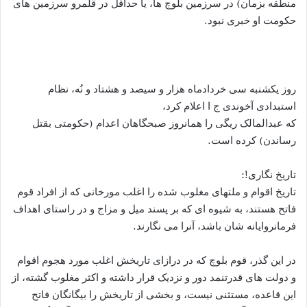
منطقه بزمان) در سرزمین بلوچ ها، یا حداقل در قلمرو سرزمین های
حکومت او خبری نبود.
روز یکشنبه سی خردادماه هزار و سیصد و هشتاد و نُه، نظام
استبدادی آخوندی ج ا اعلام کرد،
که عبدالمالک ریگی را همانروز صبحگاهان اعدام (حکومتی بقتل
رساندن) کرده است.
تاریخ نگاری!:
تاریخ اقوام و ملتهای مغلوب شده را اغلب مورخانی که از افراد قوم
فاتح هستند، به شیوه ای که بر پسند میل و مزاج و در راستای اهداف
فرمانروایانه شان باشد، آنرا می نگارند.
در این گذر، قوم بلوچ که در درازای تاریخش اغلب مورد هجوم اقوام
و دولت های قدرتنمد دور و نزدیک قرار داشته و اکثر مغلوب گشته، از
این قاعده، مستثنی نیست، و بخشی از تاریخش را بیگانگان فاتح