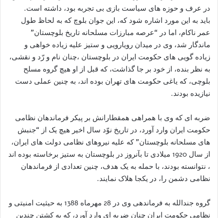
در عرف و حوزه های سیاست بازی بی تجربه بود، داشته است.
باید به این مورد اشاره شود که، این جوان بلوچ که به لحاظ طول
عمر ناکام، اما در “عرصه مبارزات مسلحانه تاریخ بلوچستان”
ماندگار شد، وی در میدان رویارویی و ستیز علیه زیاده خواهی و
زیاده گویی های حکومت ایران در بلوچستان ،چنان نام و رّد و نقشی،
به نظر بنده، از خود بر جا گذاشت، که قبل از او هیچ گروه مسلح
بلوچی، که یاغی حکومت های تهران بوده اند، به چنین عملی دست
نیازیده بودند.
ضربه ای که وی با همراهی همقطارانش بر پیکر فرماندهان نظامی
حکومت ایران وارد آورد، در تاریخ نوّد سال اخیر هیچ یک از “جنبش
های مسلحانه بلوچستان” که علیه نیروهای نظامی دولت های ایران،
از سال 1920 میلادی تا بآنروز در بلوچستان به ستیز برخاسته بوده اند
، نتوانسته بودند، با حمله به یک هدف، چنین تعدادی از فرماندهان
نظامی دشمن را، در یکجا هلاک نمایند.
گروه جندالله به فرماندهی وی در 28 مهرماه 1388 به حیثیت امنیتی و
نظامی حکومت ایران چنان ضربه ای وارد آورد، که به کشتن چندین