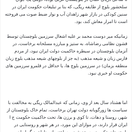
سلحشور بلوچ از طایفه ریگی، که بنا بر تبلیغات حکومت ایران در
سنین کودکی در بازار شهر زاهدان آب و نوار ضبط صوت می فروخته
است تا امرار معاش کند، بود.
زمانیکه میر دوست محمد بر علیه اشغال سرزمین بلوچستان توسط
قشون نظامی رضاشاه، به ستیز و مبارزه مسلحانه برخاست، در
آنزمان بلوچستان در سیطره حاکمیت دولت ایران نبود، از مردم
فارس زبان و شیعه مذهب (به جز از بلوچهای شیعه مذهب بلوچ زبان
منطقه بزمان) در سرزمین بلوچ ها، یا حداقل در قلمرو سرزمین های
حکومت او خبری نبود.
اما هشتاد سال بعد از وی، زمانی که عبدالمالک ریگی به مخالفت با
سیاست ها زورگویانه دولت تهران برخاست، تمام خاک بلوچستان از
شهر، روستا و دهات، تا کوی و برزن ها، تحت حاکمیت حکومت ج ا
ایران قرار دارند، در موازای این مورد، در هر شهر و روستایی در
بلوچستان حکومت مسجد شیعی ساخته، از مناطق دیگر ایران