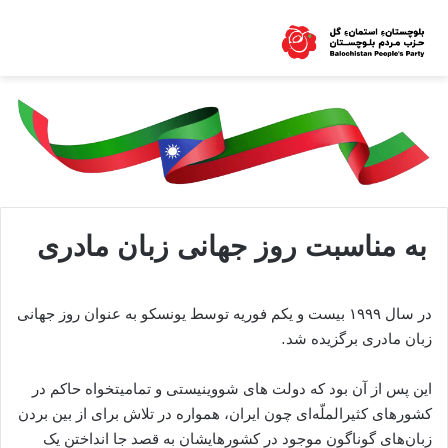
به مناسبت روز جهانی زبان مادری
در سال ۱۹۹۹ بیست و یکم فوریه توسط یونسکو به عنوان روز جهانی
زبان مادرى برگزيده شد.
این پس از آن بود که دولت ھاى شووينيستى و تماميتخواه حاکم در
کشورھاى کثيرالملّه‌اى چون ايران، ھمواره در تلاش برای از بین بردن
زبان‌ھاى گوناگون موجود در کشورھايشان به قصد جا انداختن يک