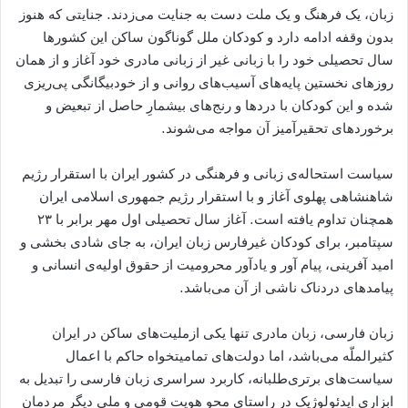
زبان، يک فرھنگ و يک ملت دست به جنايت می‌زدند. جنايتى که ھنوز
بدون وقفه ادامه دارد و کودکان ملل گوناگون ساکن اين کشورھا
سال تحصيلى خود را با زبانى غير از زبانى مادرى خود آغاز و از ھمان
روزهای نخستين پايه‌های آسيب‌ھاى روانى و از خودبيگانگى پی‌ريزى
شده و این کودکان با دردها و رنج‌های بیشمارِ حاصل از تبعیض و
برخوردهای تحقیرآمیز آن مواجه می‌شوند.
سياست استحاله‌ی زبانى و فرھنگى در کشور ايران با استقرار رژیم
شاهنشاهی پهلوی آغاز و با استقرار رژیم جمهوری اسلامی ایران
همچنان تداوم يافته است. آغاز سال تحصيلی اول مهر برابر با ۲۳
سپتامبر، برای کودکان غیرفارس زبان ایران، به جای شادی بخشی و
امید آفرینی، پيام آور و يادآور محرومیت از حقوق اولیه‌ی انسانی و
پیامدهای دردناک ناشی از آن می‌باشد.
زبان فارسی، زبان مادری تنها یکی ازملیت‌های ساکن در ایران
کثيرالملّه می‌باشد، اما دولت‌های تماميتخواه حاکم با اعمال
سیاست‌های برترى‌طلبانه، کاربرد سراسری زبان فارسى را تبدیل به
ابزاری ایدئولوژیک در راستای محو هویت قومى و ملى ديگر مردمان