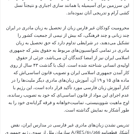
اين سرزمين برای آسیمیله يا همانند سازی اجباری و نتيجتاً نسل
کشی آرام و تدريجی آنان نموده‌اند.
محرومیت کودکان غیر فارس زبان از تحصیل به زبان مادری در ایران
چند زبانی و چند فرهنگی، که بیش از نیمی از جمعیت کشور را
تشکیل می‌دهند، در شرایطی تداوم دارد که حق تحصیل به زبان
مادری در تمامی کنوانسيون‌های مربوط به حقوق بشر که جمهوری
اسلامی ایران نیز از امضا کنندگان آن می‌باشد، جزئی از حقوق
اولیه‌ی انسانی شناخته شده است. اينک با گذشت ۴۳ سال از روی
کار آمدن جمهوری اسلامی ايران و تصويب قانون اساسی‌اش که
ماده هاي ۱۵ و ۱۹ آن، آموزش زبان‌های مادری ديگر مليت‌ها را در
کنار آموزش زبان فارسی مورد تأکید قرار داده است، اين رژيم با
عدم اجراى اين مواد از قانون اساسى‌ای که خود به تصويب رسانده،
اوج ماھيت شووينيستى، تماميت‌خواھانه و فرقه گرايانه‌ی خود را به
طور آشکار به نمايش گذاشته است.
تدريس نشدن زبان‌هاى مادرى غیر فارسی در مدارس ايران، نقض
آشكار قطعنامه A/RES/61/266 سازمان ملل از سوی رژیم جمهورى