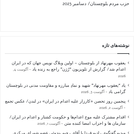
حزب مردم بلوچستان/ دسامبر 2023
نوشته‌های تازه
یعقوب مهرنهاد از بلوچستان – اولین وبلاگ نویس جهان که در ایران
اعدام شد/ گزارش از تلویزیون “رُژن” راجع به زنده یاد
آگوست 4,
2026
یاد “یعقوب مهرنهاد” شهید و نمادِ مبارزه و مقاومت مدنی در بلوچستان
گرامی باد
آگوست 3, 2026
پنجمین روز تحصن «کارزار علیه اعدام در ایران» در لندن/ عکس تجمع
آگوست 2, 2026
اقدام مشترک علیه موج اعدام‌ها و حکومت کشتار و اعدام در ایران/
سازمان ها و احزاب امضا کننده متن
آگوست 1, 2026
ویدیو گفتگوی رادیو فردا با آقای رحیم بندوئی عضو شورای مرکزی