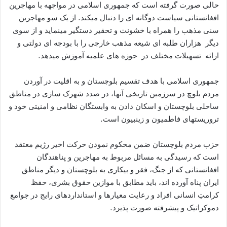
حالی صورت گرفته است که جمهوری اسلامی در مواجهه با مهاجرین
افغانستانی سیاست دوگانه‏ ای را دنبال می‏کند. از یک سو مهاجرین
سنی مذهب را همراه با خشونت و تحقیر دستگیر می‏نماید و از سوی
دیگر هزاران طلبه‏ ای شیعه مذهب خارجی را با بودجه‏ اى دولتی و
ارائه‏ تسهیلات مختلف در حوزه‏ هاى علمیه آموزش می‏دهد.
جمهوری اسلامی با هدف تقسیم بلوچستان و به اقلیت در آوردن
مردم بلوچ در سرزمین تاریخی آن‏ها، در صدد شهرک سازی در مناطق
ساحلی بلوچستان و اسکان دادن به وابستگان نظامی و امنیتی خود و
تروریست‏های فاطمیون و زینبیون است.
حزب مردم بلوچستان ضمن محکوم نمودن حرکت اخیر رژیم معتقد
است که رسیدگی به مسائل مربوط به مهاجرین و پناهندگان
افغانستانی که از جنگ، فقر و بیکاری به بلوچستان و دیگر مناطق
ایران پناه آورده‏ اند، باید مطابق با موازین حقوق بشری، حفظ
کرامتِ انسانی افراد و رعایت معیارها و استانداردهای رایج در جوامع
دموکراتیک و پیشرفته صورت پذیرد.