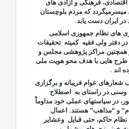
قتصادی، فرھنگی و آزادی ھای
ی میسرمیگردد که مردم بلوچستان
ر ایران دست یابد.
ی ھای نظام جمھوری اسلامی
در دفتر ولی فقیه کمیته تحقیقات
ھمچنین مراکز پژوھشی مجلس و
 طرح ھایی با ھدف محو ھویت ملی
 اند .
 شعارھای عوام فریبانه و برگزاری
 وسنی در راستای به اصطلاح
ر، در سیاستھای عملی خود مداوماً
وام” و “مذاھب” هستند. اعمال
نظام حاکم، حتی قبایل وعشایر
اعث خونریزی ھای بیشمار و بی