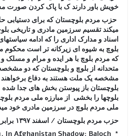
خویش باور دارند ک با پاک کردن صورت مسئ
حزب مردم بلوچستان که برای دستیابی حا
میکند تقسیم سرزمین مادری و تاریخی بلو
اسناد و مدارک اداری را که ادامه سیاست
بلوچ به شیوه ای زیرکانه تر است محکوم مین
که مردم بلوچ با ھر ایده و مرام و مسلک و 
متحدانه از بلوچ و بلوچستان که دو مشخصه 
مشخصه یک ملت هستند به دفاع برخواھند
بلوچستان باز پیوستن بخش ھای جدا شده 
بلوچها را بخشی از مبارزه ملی مردم بلوچ
ملی مردم بلوچ در سرزمین مادری خود میدان
حزب مردم بلوچستان / اسفند ۱۳۹۷ برابر با مارس ۲۰۱۹
981, In Afghanistan Shadow: Baloch