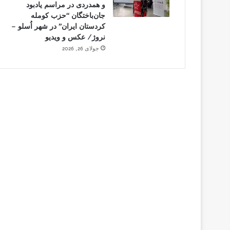
و همدردی در مراسم یادبود
جان‌باختگان “حزب کومله
کردستان ایران” در شهر اُسلو –
نروژ/ عکس و ویدیو
جولای 26, 2026