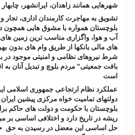
شھرھایی ھمانند زاھدان، ایرانشھر، چابھار 
تشویق به مھاجرت کارمندان اداری، تجار و ک
بلوچستان ھمواره با مشوق ھایی ھمچون در
آب و ھوا، واگزاری مناسب ترین زمین ھا
ھای مالی بانکھا از طریق وام ھای بدون بھر
شرط نیروھای نظامی و امنیتی موجود در ب
بافت جمعیتی” مردم بلوچ و تبدیل آنان به ا
است
عملکرد نظام ارتجاعی جمھوری اسلامی ای
دولتھای تمامیت خواه مرکزی پیشین ایران 
بلوچستان با حکومت و دولت ھای حاکم بر
ریشه در تاریخ دارد و اختلافی اساسی بر م
حل اساسی این معضل در رسیدن به حق ح