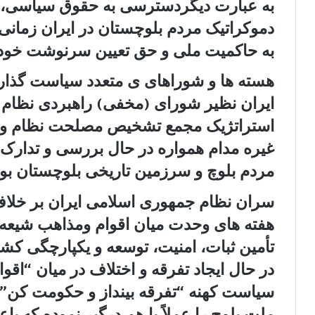
به عبارت دیگردسترسی به حقوق سیاسی، ا
دموکراتیک مردم بلوچستان در ایران زمان
به حاکمیت ملی و حق تعیین سرنوشت خود د
ھسته ھا و شوراھای ی متعدد سیاست گذار
ایران نظیر شورای (مخفی) راھبردی نظام 
استراتژیک مجمع تشخیص مصلحت نظام و 
غیره مدام همواره در حال بررسی و تدارک
مردم بلوچ و سرزمین تاریخی بلوچستان بوده
سران نظام جمھوری اسلامی ایران بر خلاف
ھفته ھای وحدت میان اقوام ومذاهب شیعه
تأمین ثبات، امنیت، توسعه و یکپارچگی کشو
در حال ایجاد تفرقه و اختلاف در میان “اق
سیاست کھنه “تفرقه بینداز و حکومت کن” 
ملت بلوچ را عملاً با هم درگیر نموده که ب